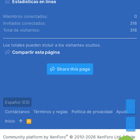
Estadísticas en línea
Miembros conectados
0
Invitados conectados
316
Total de visitantes
316
Los totales pueden incluir a los visitantes ocultos.
Compartir esta página
Share this page
Español (ES)
Arr
Contáctanos
Términos y reglas
Política de privacidad
Ayuda
Inicio
R
Pie
S
S
®
Community platform by XenForo
© 2010-2026 XenForo Ltd.
|
Style