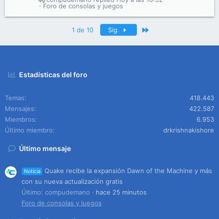
Foro de consolas y juegos
Último
1 de 10
Sig.
Estadísticas del foro
Temas
418.443
Mensajes
422.587
Miembros
6.953
Último miembro
drkrishnakishore
Último mensaje
Quake recibe la expansión Dawn of the Machine y más
Noticia
con su nueva actualización gratis
Último: compudemano
hace 25 minutos
Foro de consolas y juegos