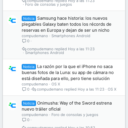
compudemano
Hoy a las 11:23
Foro de consolas y juegos
Samsung hace historia: los nuevos
Noticia
plegables Galaxy baten todos los récords de
reservas en Europa y dejan de ser un nicho
compudemano
Smartphones Android
0
compudemano
Hoy a las 11:23
Smartphones Android
La razón por la que el iPhone no saca
Noticia
buenas fotos de la Luna: su app de cámara no
está diseñada para ello, pero tiene solución
compudemano
OS X
compudemano
Hoy a las 11:23
OS X
0
Onimusha: Way of the Sword estrena
Noticia
nuevo tráiler oficial
compudemano
Foro de consolas y juegos
0
compudemano
Hoy a las 10:52