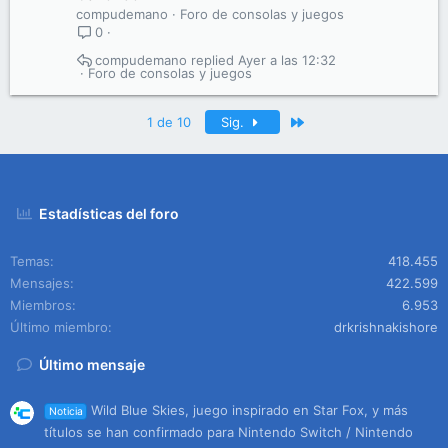
compudemano
Foro de consolas y juegos
0
compudemano
Ayer a las 12:32
Foro de consolas y juegos
Último
1 de 10
Sig.
Estadísticas del foro
Temas
418.455
Mensajes
422.599
Miembros
6.953
Último miembro
drkrishnakishore
Último mensaje
Wild Blue Skies, juego inspirado en Star Fox, y más
Noticia
títulos se han confirmado para Nintendo Switch / Nintendo