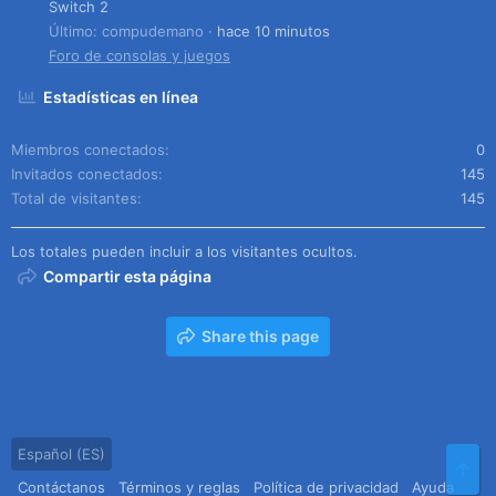
Switch 2
Último: compudemano
hace 10 minutos
Foro de consolas y juegos
Estadísticas en línea
Miembros conectados
0
Invitados conectados
145
Total de visitantes
145
Los totales pueden incluir a los visitantes ocultos.
Compartir esta página
Share this page
Español (ES)
Arr
Contáctanos
Términos y reglas
Política de privacidad
Ayuda