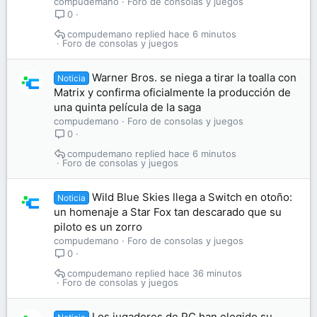
compudemano
Foro de consolas y juegos
0
compudemano
hace 6 minutos
Foro de consolas y juegos
Warner Bros. se niega a tirar la toalla con
Noticia
Matrix y confirma oficialmente la producción de
una quinta película de la saga
compudemano
Foro de consolas y juegos
0
compudemano
hace 6 minutos
Foro de consolas y juegos
Wild Blue Skies llega a Switch en otoño:
Noticia
un homenaje a Star Fox tan descarado que su
piloto es un zorro
compudemano
Foro de consolas y juegos
0
compudemano
hace 36 minutos
Foro de consolas y juegos
Los jugadores de PC han elegido su