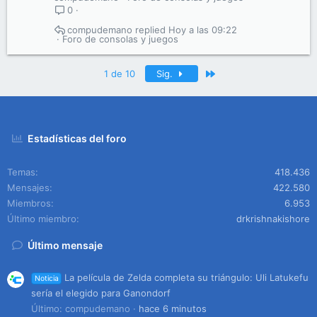
0
compudemano
Hoy a las 09:22
Foro de consolas y juegos
Último
1 de 10
Sig.
Estadísticas del foro
Temas
418.436
Mensajes
422.580
Miembros
6.953
Último miembro
drkrishnakishore
Último mensaje
La película de Zelda completa su triángulo: Uli Latukefu
Noticia
sería el elegido para Ganondorf
Último: compudemano
hace 6 minutos