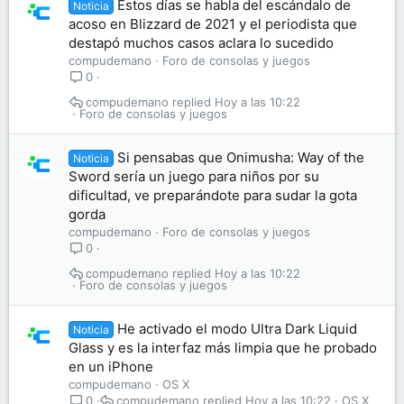
Estos días se habla del escándalo de
Noticia
acoso en Blizzard de 2021 y el periodista que
destapó muchos casos aclara lo sucedido
compudemano
Foro de consolas y juegos
0
compudemano
Hoy a las 10:22
Foro de consolas y juegos
Si pensabas que Onimusha: Way of the
Noticia
Sword sería un juego para niños por su
dificultad, ve preparándote para sudar la gota
gorda
compudemano
Foro de consolas y juegos
0
compudemano
Hoy a las 10:22
Foro de consolas y juegos
He activado el modo Ultra Dark Liquid
Noticia
Glass y es la interfaz más limpia que he probado
en un iPhone
compudemano
OS X
compudemano
Hoy a las 10:22
OS X
0