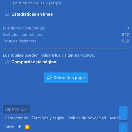
Foro de consolas y juegos
Estadísticas en línea
Miembros conectados
0
Invitados conectados
532
Total de visitantes
532
Los totales pueden incluir a los visitantes ocultos.
Compartir esta página
Share this page
Español (ES)
Arr
Contáctanos
Términos y reglas
Política de privacidad
Ayuda
Inicio
R
Pie
S