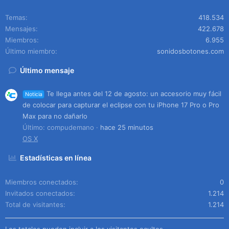
Temas
418.534
Mensajes
422.678
Miembros
6.955
Último miembro
sonidosbotones.com
Último mensaje
Te llega antes del 12 de agosto: un accesorio muy fácil
Noticia
de colocar para capturar el eclipse con tu iPhone 17 Pro o Pro
Max para no dañarlo
Último: compudemano
hace 25 minutos
OS X
Estadísticas en línea
Miembros conectados
0
Invitados conectados
1.214
Total de visitantes
1.214
Los totales pueden incluir a los visitantes ocultos.