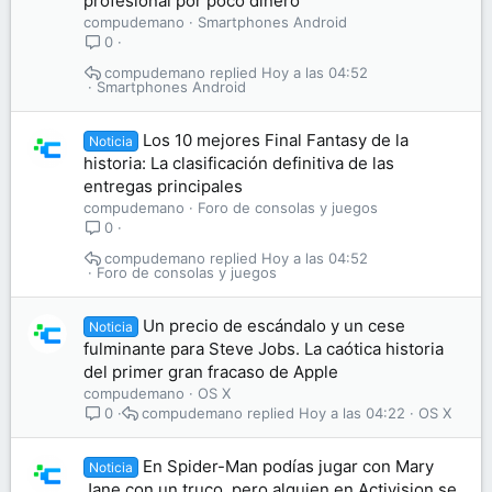
profesional por poco dinero
compudemano
Smartphones Android
0
compudemano
Hoy a las 04:52
Smartphones Android
Los 10 mejores Final Fantasy de la
Noticia
historia: La clasificación definitiva de las
entregas principales
compudemano
Foro de consolas y juegos
0
compudemano
Hoy a las 04:52
Foro de consolas y juegos
Un precio de escándalo y un cese
Noticia
fulminante para Steve Jobs. La caótica historia
del primer gran fracaso de Apple
compudemano
OS X
compudemano
Hoy a las 04:22
OS X
0
En Spider-Man podías jugar con Mary
Noticia
Jane con un truco, pero alguien en Activision se