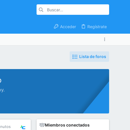
Acceder
Regístrate
Lista de foros
o
oy.
Miembros conectados
inutos