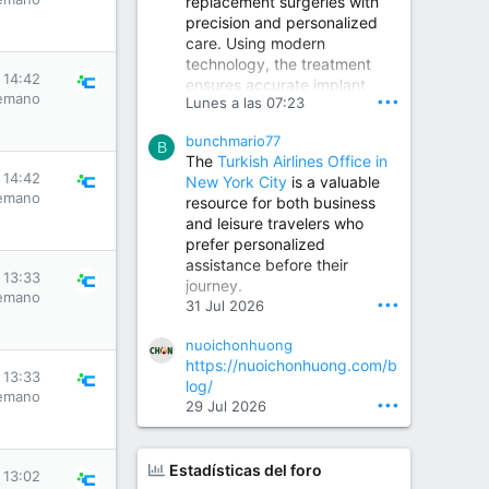
replacement surgeries with
precision and personalized
Children Hospital in Secunderabad | Best Pediatrician in Hyderabad | Neonatologist in Medchal
care. Using modern
Our pediatrician and
technology, the treatment
Neonatologist team at...
s 14:42
ensures accurate implant
www.srianaghaclinic.com
emano
•••
Lunes a las 07:23
placement, reduced pain,
quicker recovery, and
bunchmario77
improved joint function,
B
The
Turkish Airlines Office in
helping patients return to an
s 14:42
New York City
is a valuable
active and comfortable
emano
resource for both business
lifestyle.
and leisure travelers who
prefer personalized
assistance before their
Orthopedic Surgeon in Kondapur | Best Orthopedic Doctor in Kondapur | Dr. M. Ranganath Reddy
s 13:33
journey.
Consult Dr. M. Ranganath
emano
•••
31 Jul 2026
Reddy, the best...
nuoichonhuong
www.drranganathreddy.co
https://nuoichonhuong.com/b
m
s 13:33
log/
emano
•••
29 Jul 2026
Estadísticas del foro
s 13:02