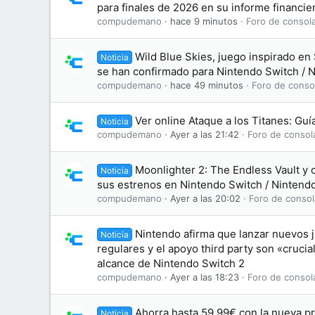
para finales de 2026 en su informe financie
compudemano
hace 9 minutos
Foro de consol
Wild Blue Skies, juego inspirado en 
Noticia
se han confirmado para Nintendo Switch / 
compudemano
hace 49 minutos
Foro de conso
Ver online Ataque a los Titanes: Gu
Noticia
compudemano
Ayer a las 21:42
Foro de consol
Moonlighter 2: The Endless Vault y 
Noticia
sus estrenos en Nintendo Switch / Nintend
compudemano
Ayer a las 20:02
Foro de consol
Nintendo afirma que lanzar nuevos j
Noticia
regulares y el apoyo third party son «crucia
alcance de Nintendo Switch 2
compudemano
Ayer a las 18:23
Foro de consol
Ahorra hasta 59,99€ con la nueva p
Noticia