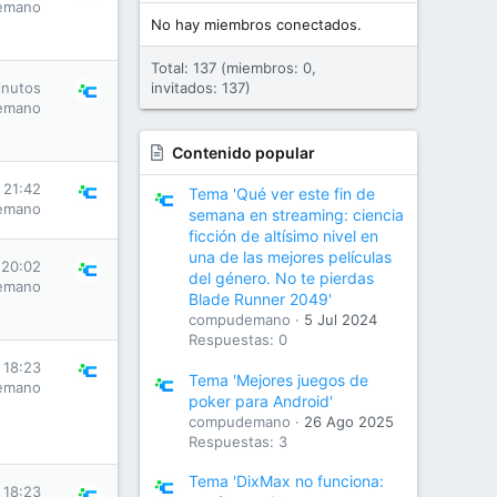
emano
No hay miembros conectados.
Total: 137 (miembros: 0,
inutos
invitados: 137)
emano
Contenido popular
s 21:42
Tema 'Qué ver este fin de
emano
semana en streaming: ciencia
ficción de altísimo nivel en
una de las mejores películas
 20:02
del género. No te pierdas
emano
Blade Runner 2049'
compudemano
5 Jul 2024
Respuestas: 0
s 18:23
Tema 'Mejores juegos de
emano
poker para Android'
compudemano
26 Ago 2025
Respuestas: 3
Tema 'DixMax no funciona:
s 18:23