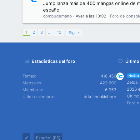
Jump lanza más de 400 mangas online de ma
español
compudemano
Ayer a las 13:02
Foro de consol
1
2
3
…
10
Sig.
Estadísticas del foro
Último
Temas
418.456
Noticia
Zelda:
Mensajes
422.600
2026 e
Miembros
6.953
Últim
Último miembro
drkrishnakishore
Foro d
Español (ES)