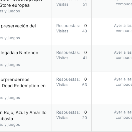
compud
Visitas
51
 Store europea
as y juegos
a preservación del
Respuestas
0
Ayer a la
compud
Visitas
43
as y juegos
 llegada a Nintendo
Respuestas
0
Ayer a la
compud
Visitas
41
as y juegos
 sorprendernos.
Respuestas
0
Ayer a la
compud
Visitas
63
ed Dead Redemption en
as y juegos
 Rojo, Azul y Amarillo
Respuestas
0
Ayer a la
compud
Visitas
20
subasta
as y juegos