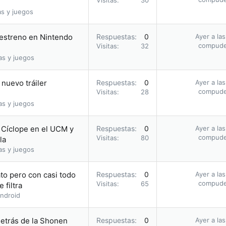
Visitas
30
as y juegos
u estreno en Nintendo
Respuestas
0
Ayer a la
compud
Visitas
32
as y juegos
nuevo tráiler
Respuestas
0
Ayer a la
compud
Visitas
28
as y juegos
o Cíclope en el UCM y
Respuestas
0
Ayer a la
compud
Visitas
80
la
as y juegos
to pero con casi todo
Respuestas
0
Ayer a la
compud
Visitas
65
 filtra
ndroid
etrás de la Shonen
Respuestas
0
Ayer a la