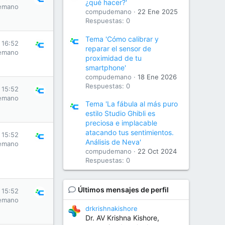
¿qué hacer?'
emano
compudemano
22 Ene 2025
Respuestas: 0
Tema 'Cómo calibrar y
s 16:52
reparar el sensor de
emano
proximidad de tu
smartphone'
compudemano
18 Ene 2026
Respuestas: 0
s 15:52
emano
Tema 'La fábula al más puro
estilo Studio Ghibli es
preciosa e implacable
atacando tus sentimientos.
s 15:52
Análisis de Neva'
emano
compudemano
22 Oct 2024
Respuestas: 0
Últimos mensajes de perfil
s 15:52
emano
drkrishnakishore
Dr. AV Krishna Kishore,