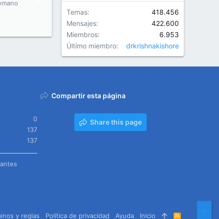
emano
Temas
418.456
Mensajes
422.600
Miembros
6.953
Último miembro
drkrishnakishore
Compartir esta página
0
Share this page
137
137
tantes
Arr
inos y reglas
Política de privacidad
Ayuda
Inicio
R