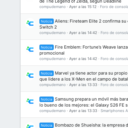
de The Legend of Zelda, según Deadline
compudemano
Ayer a las 15:12
Foro de consol
Aliens: Fireteam Elite 2 confirma s
Noticia
Switch 2
compudemano
Ayer a las 14:42
Foro de consol
Fire Emblem: Fortune’s Weave lanza 
Noticia
promocional
compudemano
Ayer a las 14:42
Foro de consol
Marvel ya tiene actor para su propi
Noticia
que lidere a los X-Men en el campo de batal
compudemano
Ayer a las 13:33
Foro de consol
Samsung prepara un móvil más bara
Noticia
lo bueno de los mejores: el Galaxy S26 FE se
compudemano
Ayer a las 13:33
Smartphones A
Bombazo de Shueisha: la empresa d
Noticia