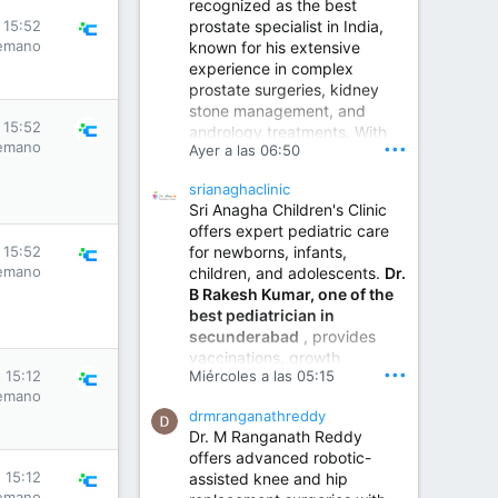
recognized as the best
prostate specialist in India,
s 15:52
emano
known for his extensive
experience in complex
prostate surgeries, kidney
stone management, and
s 15:52
andrology treatments. With
emano
•••
Ayer a las 06:50
years of surgical practice and
a strong focus on minimally
srianaghaclinic
invasive and robotic
Sri Anagha Children's Clinic
techniques.
offers expert pediatric care
s 15:52
for newborns, infants,
emano
children, and adolescents.
Dr.
Best Urologist in Vijayawada | Urology Specialist in Vijayawada
B Rakesh Kumar, one of the
Dr. A. V. Krishna Kishore,
best pediatrician in
the Best Urologist...
secunderabad
, provides
vaccinations, growth
www.drkrishnakishore.com
•••
s 15:12
Miércoles a las 05:15
monitoring, newborn care,
emano
treatment for childhood
drmranganathreddy
illnesses, nutrition guidance,
Dr. M Ranganath Reddy
and preventive healthcare in
offers advanced robotic-
a child-friendly environment.
s 15:12
assisted knee and hip
emano