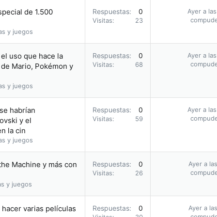
pecial de 1.500
Respuestas
0
Ayer a la
compud
Visitas
23
as y juegos
el uso que hace la
Respuestas
0
Ayer a la
compud
Visitas
68
 de Mario, Pokémon y
as y juegos
 se habrían
Respuestas
0
Ayer a la
compud
Visitas
59
vski y el
n la cin
as y juegos
 the Machine y más con
Respuestas
0
Ayer a la
compud
Visitas
26
as y juegos
hacer varias películas
Respuestas
0
Ayer a la
compud