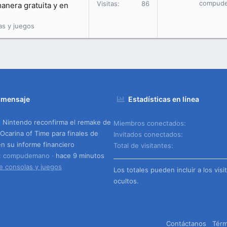
compud
Visitas
86
nera gratuita y en
as y juegos
 mensaje
Estadísticas en línea
Nintendo reconfirma el remake de
Miembros conectados
 Ocarina of Time para finales de
Invitados conectados
n su informe financiero
Total de visitantes
o: compudemano
hace 9 minutos
e consolas y juegos
Los totales pueden incluir a los visi
ocultos.
Contáctanos
Térm