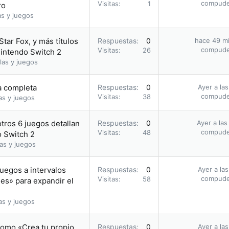
compud
Visitas
1
ro
as y juegos
Star Fox, y más títulos
Respuestas
0
hace 49 m
compud
Visitas
26
Nintendo Switch 2
las y juegos
ía completa
Respuestas
0
Ayer a la
compud
Visitas
38
as y juegos
otros 6 juegos detallan
Respuestas
0
Ayer a las
compud
Visitas
48
o Switch 2
as y juegos
uegos a intervalos
Respuestas
0
Ayer a la
compud
Visitas
58
les» para expandir el
as y juegos
romo «Crea tu propio
Respuestas
0
Ayer a la