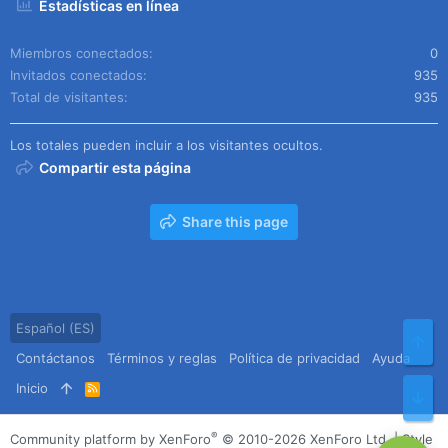
Estadísticas en línea
Miembros conectados
0
Invitados conectados
935
Total de visitantes
935
Los totales pueden incluir a los visitantes ocultos.
Compartir esta página
Share this page
Español (ES)
Arr
Contáctanos
Términos y reglas
Política de privacidad
Ayuda
Inicio
R
Pie
S
S
®
Community platform by XenForo
© 2010-2026 XenForo Ltd.
|
Style