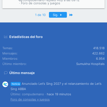
compudemano
Hoy a las 09:12
Foro de consolas y juegos
Último
1 de 10
Sig.
Estadísticas del foro
Temas
418.518
Mensajes
422.662
Miembros
6.954
Último miembro
Sumukha Hospitals
Último mensaje
Anunciado Let’s Sing 2027 y el relanzamiento de Let’s
Noticia
Sing ABBA
Último: compudemano
hace 19 minutos
Foro de consolas y juegos