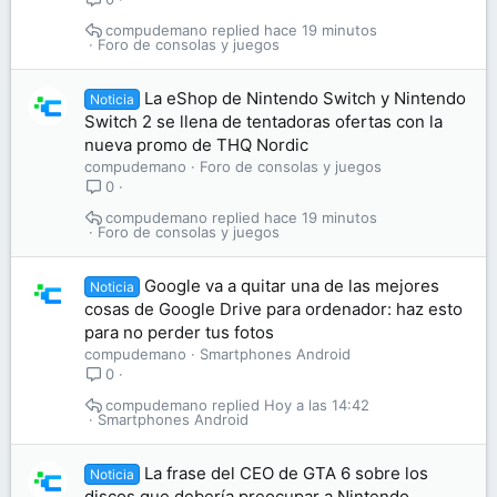
compudemano
hace 19 minutos
Foro de consolas y juegos
La eShop de Nintendo Switch y Nintendo
Noticia
Switch 2 se llena de tentadoras ofertas con la
nueva promo de THQ Nordic
compudemano
Foro de consolas y juegos
0
compudemano
hace 19 minutos
Foro de consolas y juegos
Google va a quitar una de las mejores
Noticia
cosas de Google Drive para ordenador: haz esto
para no perder tus fotos
compudemano
Smartphones Android
0
compudemano
Hoy a las 14:42
Smartphones Android
La frase del CEO de GTA 6 sobre los
Noticia
discos que debería preocupar a Nintendo