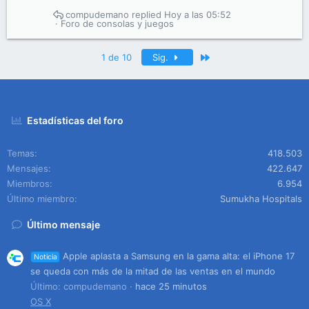
compudemano
Hoy a las 05:52
Foro de consolas y juegos
Último
1 de 10
Sig.
Estadísticas del foro
Temas
418.503
Mensajes
422.647
Miembros
6.954
Último miembro
Sumukha Hospitals
Último mensaje
Apple aplasta a Samsung en la gama alta: el iPhone 17
Noticia
se queda con más de la mitad de las ventas en el mundo
Último: compudemano
hace 25 minutos
OS X