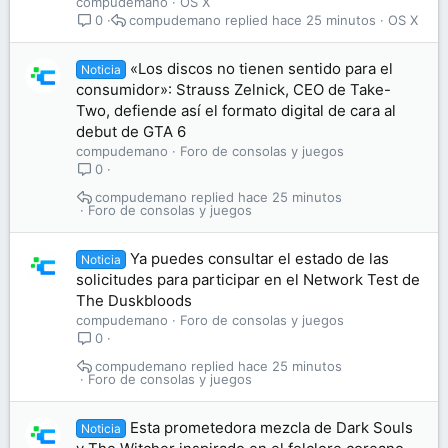
compudemano
OS X
compudemano
hace 25 minutos
OS X
0
«Los discos no tienen sentido para el
Noticia
consumidor»: Strauss Zelnick, CEO de Take-
Two, defiende así el formato digital de cara al
debut de GTA 6
compudemano
Foro de consolas y juegos
0
compudemano
hace 25 minutos
Foro de consolas y juegos
Ya puedes consultar el estado de las
Noticia
solicitudes para participar en el Network Test de
The Duskbloods
compudemano
Foro de consolas y juegos
0
compudemano
hace 25 minutos
Foro de consolas y juegos
Esta prometedora mezcla de Dark Souls
Noticia