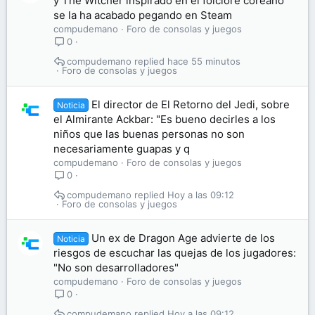
y The Witcher inspirado en el folclore coreano
se la ha acabado pegando en Steam
compudemano
Foro de consolas y juegos
0
compudemano
hace 55 minutos
Foro de consolas y juegos
El director de El Retorno del Jedi, sobre
Noticia
el Almirante Ackbar: "Es bueno decirles a los
niños que las buenas personas no son
necesariamente guapas y q
compudemano
Foro de consolas y juegos
0
compudemano
Hoy a las 09:12
Foro de consolas y juegos
Un ex de Dragon Age advierte de los
Noticia
riesgos de escuchar las quejas de los jugadores:
"No son desarrolladores"
compudemano
Foro de consolas y juegos
0
compudemano
Hoy a las 09:12