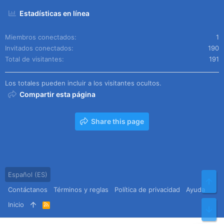
Estadísticas en línea
Miembros conectados
1
Invitados conectados
190
Total de visitantes
191
Los totales pueden incluir a los visitantes ocultos.
Compartir esta página
Share this page
Español (ES)
Arr
Contáctanos
Términos y reglas
Política de privacidad
Ayuda
Inicio
R
Pie
S
S