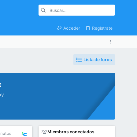
Acceder
Regístrate
Lista de foros
o
oy.
Miembros conectados
inutos