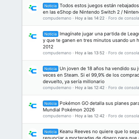
Todos estos juegos están rebajados 
Noticia
en las eShop de Nintendo Switch 2 / Ninten
compudemano
Hoy a las 14:22
Foro de consola
Imagínate jugar una partida de Leag
Noticia
y que te ganen en tres minutos usando un 
2012
compudemano
Hoy a las 13:52
Foro de consola
Un joven de 18 años ha vendido su 
Noticia
veces en Steam. Si el 99,9% de los comprad
devuelto, ya sería millonario
compudemano
Hoy a las 12:42
Foro de consola
Pokémon GO detalla sus planes par
Noticia
Mundial Pokémon 2026
compudemano
Hoy a las 12:42
Foro de consola
Keanu Reeves no quiere que lo sepa
Noticia
renunciar a morteradas de dinero para que 