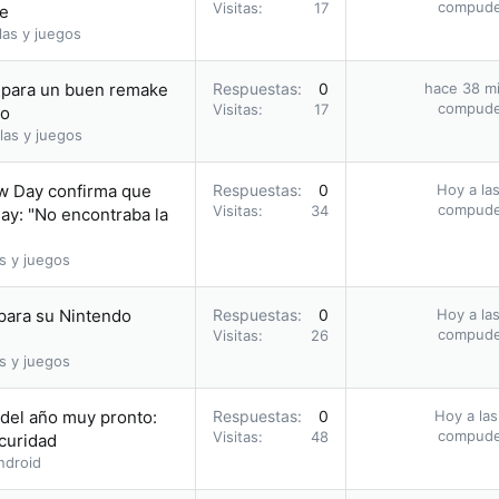
compud
Visitas
17
ie
las y juegos
a para un buen remake
Respuestas
0
hace 38 m
compud
Visitas
17
io
las y juegos
ew Day confirma que
Respuestas
0
Hoy a las
compud
Visitas
34
ay: "No encontraba la
s y juegos
 para su Nintendo
Respuestas
0
Hoy a las
compud
Visitas
26
s y juegos
 del año muy pronto:
Respuestas
0
Hoy a las
compud
Visitas
48
scuridad
ndroid