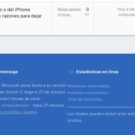
c o del iPhone
Respuestas
0
Hoy a las
compud
Visitas
77
 razones para dejar
 mensaje
Estadísticas en línea
Minecraft pone fecha a su versión
Miembros conectados
 de Switch 2: llega el 27 de octubre
Invitados conectados
brant Visuals de serie
Total de visitantes
o: compudemano
hace 37 minutos
e consolas y juegos
Los totales pueden incluir a los visi
ocultos.