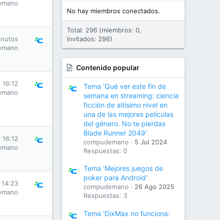
emano
No hay miembros conectados.
Total: 296 (miembros: 0,
inutos
invitados: 296)
emano
Contenido popular
 16:12
Tema 'Qué ver este fin de
emano
semana en streaming: ciencia
ficción de altísimo nivel en
una de las mejores películas
del género. No te pierdas
Blade Runner 2049'
 16:12
compudemano
5 Jul 2024
emano
Respuestas: 0
Tema 'Mejores juegos de
poker para Android'
 14:23
compudemano
26 Ago 2025
emano
Respuestas: 3
Tema 'DixMax no funciona: