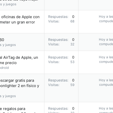
s y juegos
s oficinas de Apple con
Respuestas
0
Hoy a las
compud
Visitas
68
meter un gran error
.60
Respuestas
0
Hoy a las
compud
Visitas
32
s y juegos
al AirTag de Apple, un
Respuestas
0
Hoy a las
compud
Visitas
53
ene precio
droid
escargar gratis para
Respuestas
0
Hoy a las
compud
Visitas
59
nlighter 2 en físico y
s y juegos
e regalos para
Respuestas
0
Hoy a las
compud