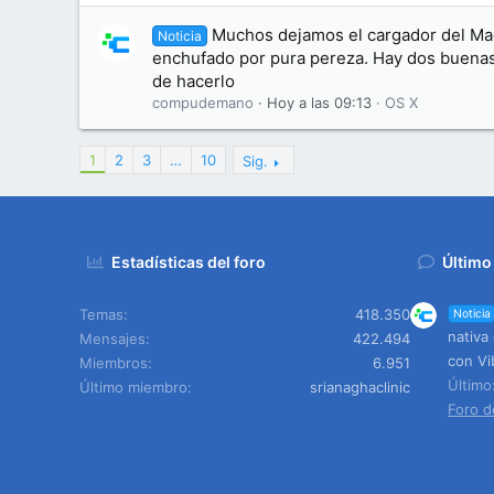
Muchos dejamos el cargador del Ma
Noticia
enchufado por pura pereza. Hay dos buenas
de hacerlo
compudemano
Hoy a las 09:13
OS X
1
2
3
…
10
Sig.
Estadísticas del foro
Último
Temas
418.350
Noticia
nativa
Mensajes
422.494
con Vi
Miembros
6.951
Últim
Último miembro
srianaghaclinic
Foro d