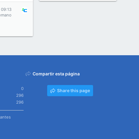
 09:13
emano
Compartir esta página
0
Share this page
296
296
tantes