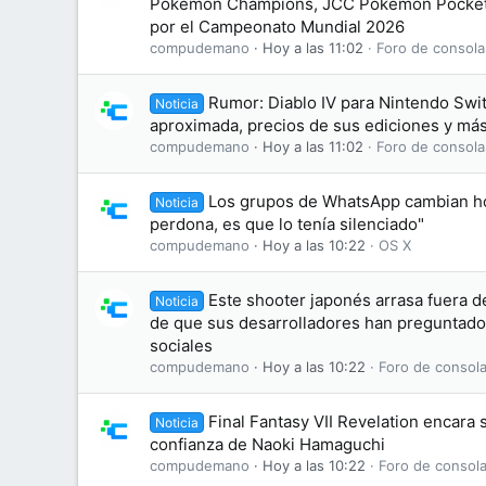
Pokémon Champions, JCC Pokémon Pocket
por el Campeonato Mundial 2026
compudemano
Hoy a las 11:02
Foro de consola
Rumor: Diablo IV para Nintendo Swit
Noticia
aproximada, precios de sus ediciones y más
compudemano
Hoy a las 11:02
Foro de consola
Los grupos de WhatsApp cambian hoy
Noticia
perdona, es que lo tenía silenciado"
compudemano
Hoy a las 10:22
OS X
Este shooter japonés arrasa fuera de
Noticia
de que sus desarrolladores han preguntado
sociales
compudemano
Hoy a las 10:22
Foro de consola
Final Fantasy VII Revelation encara s
Noticia
confianza de Naoki Hamaguchi
compudemano
Hoy a las 10:22
Foro de consola