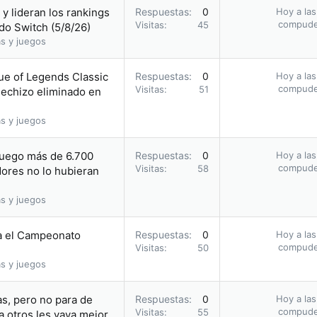
y lideran los rankings
Respuestas
0
Hoy a las
compud
Visitas
45
do Switch (5/8/26)
s y juegos
ue of Legends Classic
Respuestas
0
Hoy a las
compud
Visitas
51
hechizo eliminado en
s y juegos
juego más de 6.700
Respuestas
0
Hoy a las
compud
Visitas
58
ores no lo hubieran
s y juegos
a el Campeonato
Respuestas
0
Hoy a las
compud
Visitas
50
s y juegos
s, pero no para de
Respuestas
0
Hoy a las
compud
Visitas
55
a otros les vaya mejor