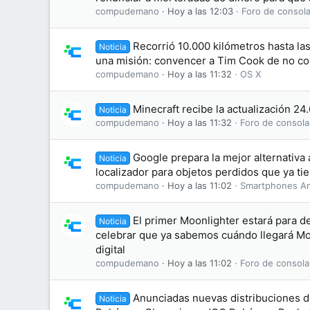
compudemano
Hoy a las 12:03
Foro de consola
Recorrió 10.000 kilómetros hasta la
Noticia
una misión: convencer a Tim Cook de no co
compudemano
Hoy a las 11:32
OS X
Minecraft recibe la actualización 24
Noticia
compudemano
Hoy a las 11:32
Foro de consola
Google prepara la mejor alternativa 
Noticia
localizador para objetos perdidos que ya ti
compudemano
Hoy a las 11:02
Smartphones An
El primer Moonlighter estará para d
Noticia
celebrar que ya sabemos cuándo llegará Moo
digital
compudemano
Hoy a las 11:02
Foro de consola
Anunciadas nuevas distribuciones d
Noticia