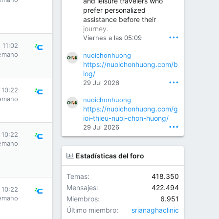
and leisure travelers who
prefer personalized
assistance before their
Orthopedic Surgeon in Kondapur | Best Orthopedic Doctor in Kondapur | Dr. M. Ranganath Reddy
journey.
Consult Dr. M. Ranganath
•••
Viernes a las 05:09
Reddy, the best...
 11:02
emano
nuoichonhuong
www.drranganathreddy.co
https://nuoichonhuong.com/b
m
log/
•••
29 Jul 2026
 10:22
emano
nuoichonhuong
https://nuoichonhuong.com/g
ioi-thieu-nuoi-chon-huong/
•••
29 Jul 2026
 10:22
emano
Estadísticas del foro
Temas
418.350
Mensajes
422.494
 10:22
emano
Miembros
6.951
Último miembro
srianaghaclinic