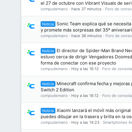
el 27 de octubre con Vibrant Visuals de ser
compudemano
hace 37 minutos
Foro de conso
Sonic Team explica qué se necesit
Noticia
y promete más sorpresas del 35º aniversar
compudemano
hace 38 minutos
Foro de conso
El director de Spider-Man Brand N
Noticia
estuvo cerca de dirigir Vengadores Doomsd
forma de conectar con ese proyecto
compudemano
Hoy a las 16:12
Foro de consola
Minecraft confirma fecha y mejoras
Noticia
Switch 2 Edition
compudemano
Hoy a las 16:12
Foro de consola
Xiaomi lanzará el móvil más original
Noticia
puedes dibujar en la trasera y brilla en la o
compudemano
Hoy a las 14:23
Smartphones A