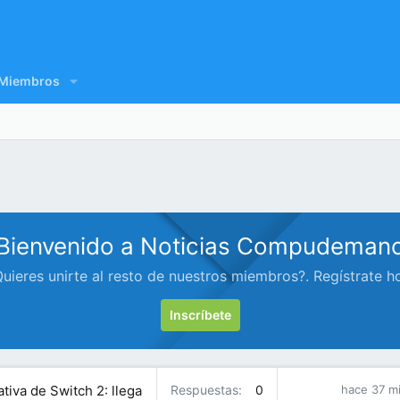
Miembros
Bienvenido a Noticias Compudeman
uieres unirte al resto de nuestros miembros?. Regístrate h
Inscríbete
tiva de Switch 2: llega
Respuestas
0
hace 37 m