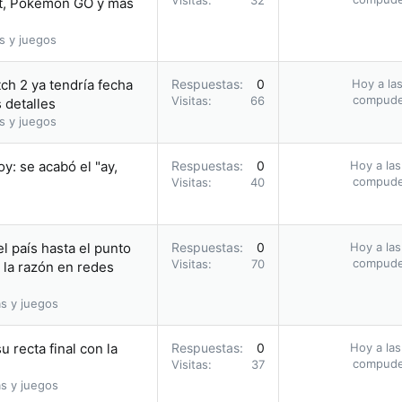
Visitas
32
, Pokémon GO y más
s y juegos
ch 2 ya tendría fecha
Respuestas
0
Hoy a las
compud
Visitas
66
 detalles
s y juegos
: se acabó el "ay,
Respuestas
0
Hoy a las
compud
Visitas
40
l país hasta el punto
Respuestas
0
Hoy a las
compud
Visitas
70
 la razón en redes
s y juegos
u recta final con la
Respuestas
0
Hoy a las
compud
Visitas
37
s y juegos