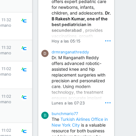
offers expert pediatric care
for newborns, infants,
children, and adolescents.
Dr.
B Rakesh Kumar, one of the
 11:32
best pediatrician in
emano
secunderabad
, provides
vaccinations, growth
•••
Hoy a las 05:15
monitoring, newborn care,
treatment for childhood
 11:32
drmranganathreddy
emano
illnesses, nutrition guidance,
Dr. M Ranganath Reddy
and preventive healthcare in
offers advanced robotic-
a child-friendly environment.
 11:02
assisted knee and hip
emano
replacement surgeries with
precision and personalized
Children Hospital in Secunderabad | Best Pediatrician in Hyderabad | Neonatologist in Medchal
care. Using modern
Our pediatrician and
technology, the treatment
Neonatologist team at...
 11:02
ensures accurate implant
www.srianaghaclinic.com
emano
•••
Lunes a las 07:23
placement, reduced pain,
quicker recovery, and
bunchmario77
improved joint function,
B
The
Turkish Airlines Office in
helping patients return to an
New York City
is a valuable
active and comfortable
 11:02
resource for both business
lifestyle.
emano