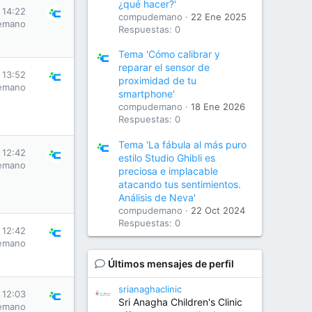
¿qué hacer?'
 14:22
compudemano
22 Ene 2025
emano
Respuestas: 0
Tema 'Cómo calibrar y
reparar el sensor de
 13:52
proximidad de tu
emano
smartphone'
compudemano
18 Ene 2026
Respuestas: 0
Tema 'La fábula al más puro
 12:42
estilo Studio Ghibli es
emano
preciosa e implacable
atacando tus sentimientos.
Análisis de Neva'
compudemano
22 Oct 2024
Respuestas: 0
 12:42
emano
Últimos mensajes de perfil
srianaghaclinic
 12:03
Sri Anagha Children's Clinic
emano