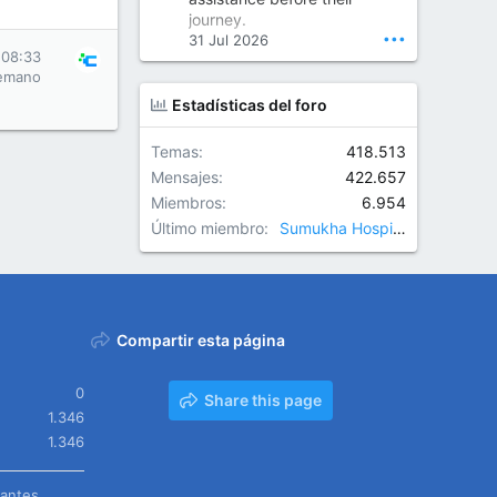
Orthopedic Surgeon in Kondapur | Best Orthopedic Doctor in Kondapur | Dr. M. Ranganath Reddy
journey.
Consult Dr. M. Ranganath
•••
31 Jul 2026
Reddy, the best...
 08:33
emano
www.drranganathreddy.co
Estadísticas del foro
m
Temas
418.513
Mensajes
422.657
Miembros
6.954
Último miembro
Sumukha Hospitals
Compartir esta página
0
Share this page
1.346
1.346
tantes