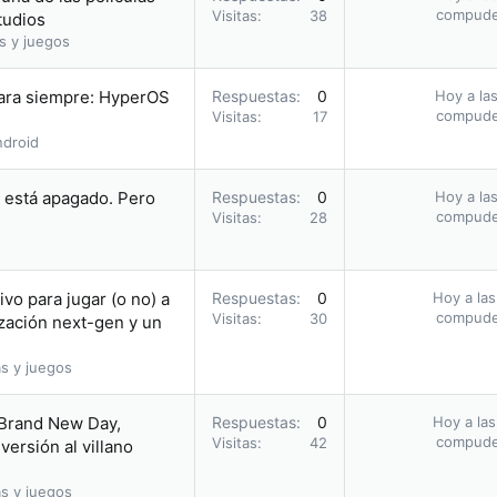
compud
Visitas
38
tudios
s y juegos
para siempre: HyperOS
Respuestas
0
Hoy a las
compud
Visitas
17
droid
i está apagado. Pero
Respuestas
0
Hoy a las
compud
Visitas
28
vo para jugar (o no) a
Respuestas
0
Hoy a las
compud
Visitas
30
zación next-gen y un
s y juegos
 Brand New Day,
Respuestas
0
Hoy a las
compud
Visitas
42
ersión al villano
s y juegos