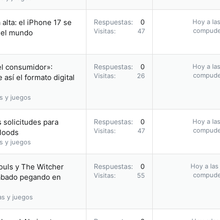
alta: el iPhone 17 se
Respuestas
0
Hoy a las
compud
Visitas
47
n el mundo
el consumidor»:
Respuestas
0
Hoy a las
compud
Visitas
26
así el formato digital
s y juegos
 solicitudes para
Respuestas
0
Hoy a las
compud
Visitas
47
bloods
s y juegos
ouls y The Witcher
Respuestas
0
Hoy a las
compud
Visitas
55
acabado pegando en
as y juegos