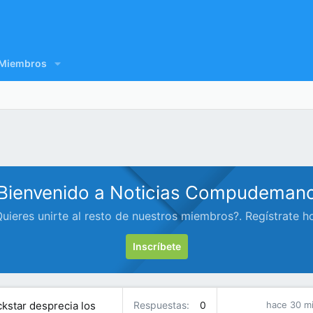
Miembros
Bienvenido a Noticias Compudeman
uieres unirte al resto de nuestros miembros?. Regístrate h
Inscríbete
ckstar desprecia los
Respuestas
0
hace 30 m