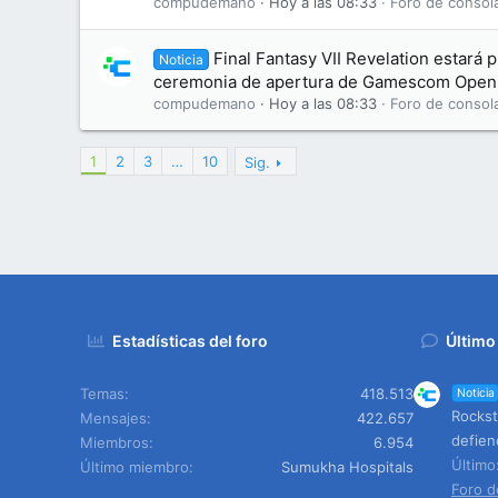
compudemano
Hoy a las 08:33
Foro de consol
Final Fantasy VII Revelation estará 
Noticia
ceremonia de apertura de Gamescom Openi
compudemano
Hoy a las 08:33
Foro de consol
1
2
3
…
10
Sig.
Estadísticas del foro
Último
Temas
418.513
Noticia
Rockst
Mensajes
422.657
defien
Miembros
6.954
Últim
Último miembro
Sumukha Hospitals
Foro d