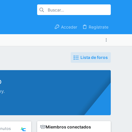
Acceder
Regístrate
Lista de foros
o
oy.
Miembros conectados
inutos