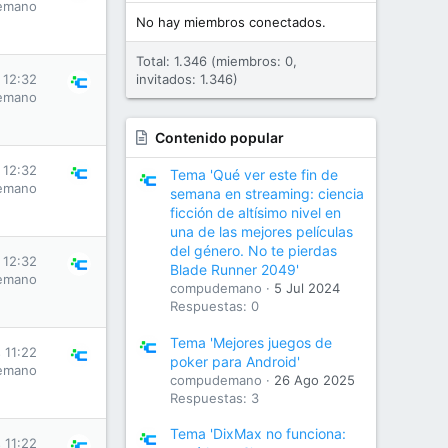
emano
No hay miembros conectados.
Total: 1.346 (miembros: 0,
 12:32
invitados: 1.346)
emano
Contenido popular
 12:32
Tema 'Qué ver este fin de
emano
semana en streaming: ciencia
ficción de altísimo nivel en
una de las mejores películas
del género. No te pierdas
 12:32
Blade Runner 2049'
emano
compudemano
5 Jul 2024
Respuestas: 0
Tema 'Mejores juegos de
 11:22
poker para Android'
emano
compudemano
26 Ago 2025
Respuestas: 3
Tema 'DixMax no funciona:
 11:22