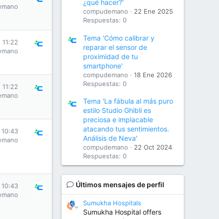
¿qué hacer?'
emano
compudemano
22 Ene 2025
Respuestas: 0
Tema 'Cómo calibrar y
 11:22
reparar el sensor de
emano
proximidad de tu
smartphone'
compudemano
18 Ene 2026
Respuestas: 0
 11:22
emano
Tema 'La fábula al más puro
estilo Studio Ghibli es
preciosa e implacable
atacando tus sentimientos.
 10:43
Análisis de Neva'
emano
compudemano
22 Oct 2024
Respuestas: 0
Últimos mensajes de perfil
 10:43
emano
Sumukha Hospitals
Sumukha Hospital offers