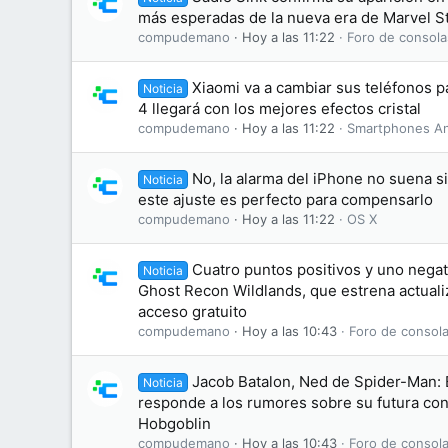
más esperadas de la nueva era de Marvel S
compudemano
Hoy a las 11:22
Foro de consola
Xiaomi va a cambiar sus teléfonos 
Noticia
4 llegará con los mejores efectos cristal
compudemano
Hoy a las 11:22
Smartphones An
No, la alarma del iPhone no suena s
Noticia
este ajuste es perfecto para compensarlo
compudemano
Hoy a las 11:22
OS X
Cuatro puntos positivos y uno negati
Noticia
Ghost Recon Wildlands, que estrena actuali
acceso gratuito
compudemano
Hoy a las 10:43
Foro de consola
Jacob Batalon, Ned de Spider-Man:
Noticia
responde a los rumores sobre su futura conv
Hobgoblin
compudemano
Hoy a las 10:43
Foro de consola