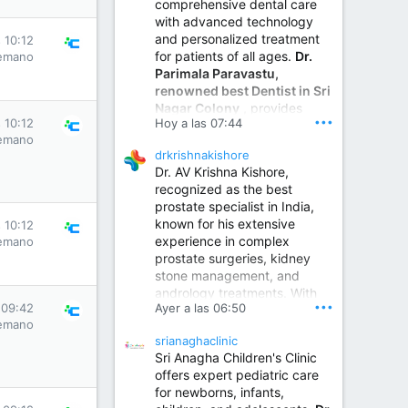
comprehensive dental care
with advanced technology
and personalized treatment
 10:12
for patients of all ages.
Dr.
emano
Parimala Paravastu,
renowned best Dentist in Sri
Nagar Colony
, provides
•••
Hoy a las 07:44
 10:12
expert care for tooth pain,
emano
gum disease, root canal
drkrishnakishore
treatment, dental implants,
Dr. AV Krishna Kishore,
smile designing, cosmetic
recognized as the best
dentistry.
prostate specialist in India,
known for his extensive
 10:12
experience in complex
emano
Sumukha Hospital | Ear, Nose & Throat, Dental & Maxillofacial Surgery Center
prostate surgeries, kidney
stone management, and
www.sumukhahospitals.co
andrology treatments. With
m
•••
 09:42
Ayer a las 06:50
years of surgical practice and
emano
a strong focus on minimally
srianaghaclinic
invasive and robotic
Sri Anagha Children's Clinic
techniques.
offers expert pediatric care
for newborns, infants,