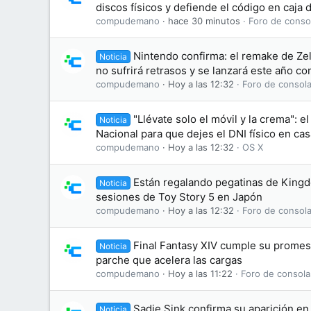
discos físicos y defiende el código en caja
compudemano
hace 30 minutos
Foro de conso
Nintendo confirma: el remake de Zel
Noticia
no sufrirá retrasos y se lanzará este año c
compudemano
Hoy a las 12:32
Foro de consola
"Llévate solo el móvil y la crema": el
Noticia
Nacional para que dejes el DNI físico en cas
compudemano
Hoy a las 12:32
OS X
Están regalando pegatinas de King
Noticia
sesiones de Toy Story 5 en Japón
compudemano
Hoy a las 12:32
Foro de consola
Final Fantasy XIV cumple su promesa
Noticia
parche que acelera las cargas
compudemano
Hoy a las 11:22
Foro de consola
Sadie Sink confirma su aparición en 
Noticia