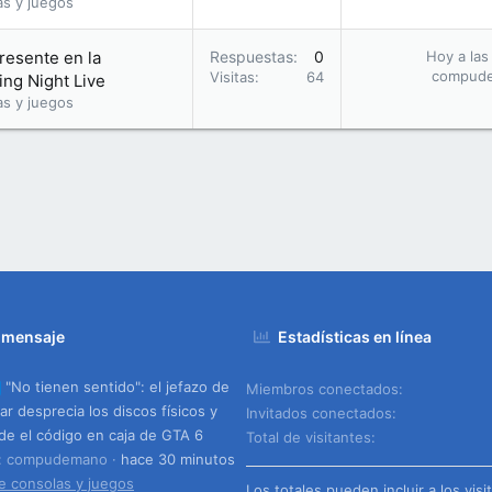
as y juegos
presente en la
Respuestas
0
Hoy a las
compud
Visitas
64
ng Night Live
as y juegos
 mensaje
Estadísticas en línea
"No tienen sentido": el jefazo de
Miembros conectados
ar desprecia los discos físicos y
Invitados conectados
de el código en caja de GTA 6
Total de visitantes
o: compudemano
hace 30 minutos
e consolas y juegos
Los totales pueden incluir a los visi