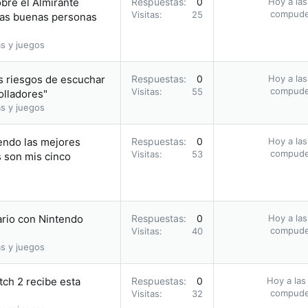
obre el Almirante
Respuestas
0
Hoy a las
compud
Visitas
25
 las buenas personas
s y juegos
s riesgos de escuchar
Respuestas
0
Hoy a las
compud
Visitas
55
olladores"
s y juegos
endo las mejores
Respuestas
0
Hoy a las
compud
Visitas
53
s son mis cinco
ario con Nintendo
Respuestas
0
Hoy a las
compud
Visitas
40
s y juegos
tch 2 recibe esta
Respuestas
0
Hoy a las
compud
Visitas
32