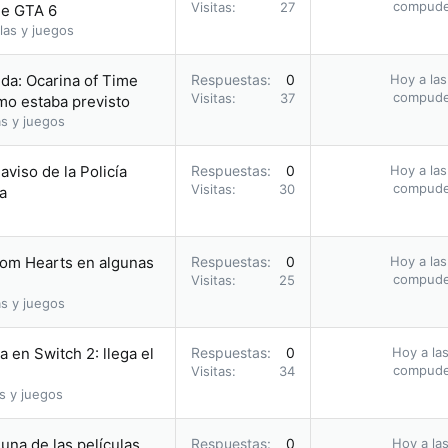
compud
Visitas
27
 de GTA 6
las y juegos
da: Ocarina of Time
Respuestas
0
Hoy a las
compud
Visitas
37
omo estaba previsto
s y juegos
 aviso de la Policía
Respuestas
0
Hoy a las
compud
Visitas
30
a
dom Hearts en algunas
Respuestas
0
Hoy a las
compud
Visitas
25
s y juegos
 en Switch 2: llega el
Respuestas
0
Hoy a las
compud
Visitas
34
s y juegos
una de las películas
Respuestas
0
Hoy a las