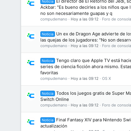
El director de El Retorno del Jedi, s
Noticia
Ackbar: "Es bueno decirles a los niños que
no son necesariamente guapas y q
compudemano
Hoy a las 09:12
Foro de consola
Un ex de Dragon Age advierte de lo
Noticia
las quejas de los jugadores: "No son desarr
compudemano
Hoy a las 09:12
Foro de consola
Tengo claro que Apple TV está haci
Noticia
series de ciencia ficción ahora mismo. Esta
favoritas
compudemano
Hoy a las 09:12
OS X
Todos los juegos gratis de Super M
Noticia
Switch Online
compudemano
Hoy a las 09:12
Foro de consola
Final Fantasy XIV para Nintendo Swi
Noticia
actualización