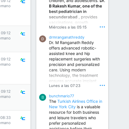
children, and adolescents.
Dr.
 09:12
Best Urologist in Vijayawada | Urology Specialist in Vijayawada
B Rakesh Kumar, one of the
emano
Dr. A. V. Krishna Kishore,
best pediatrician in
the Best Urologist...
secunderabad
, provides
vaccinations, growth
www.drkrishnakishore.com
•••
Miércoles a las 05:15
monitoring, newborn care,
 09:12
treatment for childhood
drmranganathreddy
emano
illnesses, nutrition guidance,
Dr. M Ranganath Reddy
and preventive healthcare in
offers advanced robotic-
a child-friendly environment.
assisted knee and hip
replacement surgeries with
 09:12
emano
precision and personalized
Children Hospital in Secunderabad | Best Pediatrician in Hyderabad | Neonatologist in Medchal
care. Using modern
Our pediatrician and
technology, the treatment
Neonatologist team at...
ensures accurate implant
www.srianaghaclinic.com
•••
Lunes a las 07:23
placement, reduced pain,
 09:12
quicker recovery, and
bunchmario77
emano
improved joint function,
B
The
Turkish Airlines Office in
helping patients return to an
New York City
is a valuable
active and comfortable
resource for both business
lifestyle.
and leisure travelers who
 08:33
emano
prefer personalized
assistance before their