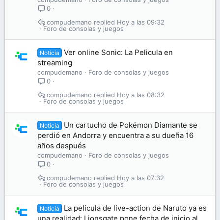
0
compudemano
Hoy a las 09:32
Foro de consolas y juegos
Ver online Sonic: La Pelicula en
Noticia
streaming
compudemano
Foro de consolas y juegos
0
compudemano
Hoy a las 08:32
Foro de consolas y juegos
Un cartucho de Pokémon Diamante se
Noticia
perdió en Andorra y encuentra a su dueña 16
años después
compudemano
Foro de consolas y juegos
0
compudemano
Hoy a las 07:32
Foro de consolas y juegos
La película de live-action de Naruto ya es
Noticia
una realidad: Lionsgate pone fecha de inicio al