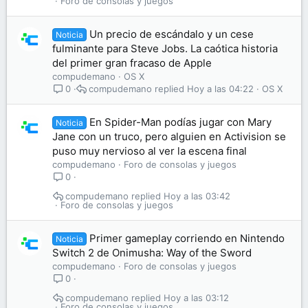
Foro de consolas y juegos
Un precio de escándalo y un cese
Noticia
fulminante para Steve Jobs. La caótica historia
del primer gran fracaso de Apple
compudemano
OS X
compudemano
Hoy a las 04:22
OS X
0
En Spider-Man podías jugar con Mary
Noticia
Jane con un truco, pero alguien en Activision se
puso muy nervioso al ver la escena final
compudemano
Foro de consolas y juegos
0
compudemano
Hoy a las 03:42
Foro de consolas y juegos
Primer gameplay corriendo en Nintendo
Noticia
Switch 2 de Onimusha: Way of the Sword
compudemano
Foro de consolas y juegos
0
compudemano
Hoy a las 03:12
Foro de consolas y juegos