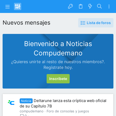
Nuevos mensajes
Lista de foros
Bienvenido a Noticias
Compudemano
¿Quieres unirte al resto de nuestros miembros?.
Regístrate hoy.
Inscríbete
Deltarune lanza esta críptica web oficial
Noticia
de su Capítulo 7B
compudemano
Foro de consolas y juegos
0