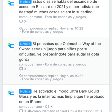
Estos días se habla del escándalo de
Noticia
acoso en Blizzard de 2021 y el periodista que
destapó muchos casos aclara lo sucedido
compudemano
Foro de consolas y juegos
0
compudemano
Hoy a las 10:22
Foro de consolas y juegos
Si pensabas que Onimusha: Way of the
Noticia
Sword sería un juego para niños por su
dificultad, ve preparándote para sudar la gota
gorda
compudemano
Foro de consolas y juegos
0
compudemano
Hoy a las 10:22
Foro de consolas y juegos
He activado el modo Ultra Dark Liquid
Noticia
Glass y es la interfaz más limpia que he probado
en un iPhone
compudemano
OS X
compudemano
Hoy a las 10:22
OS X
0