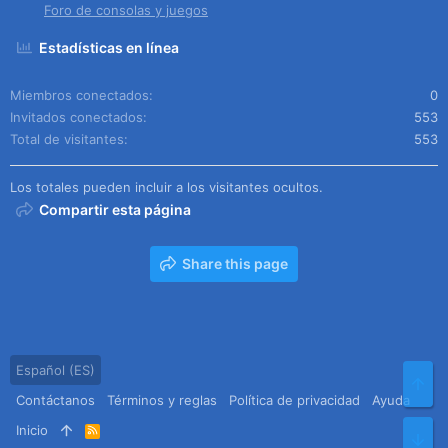
Foro de consolas y juegos
Estadísticas en línea
Miembros conectados
0
Invitados conectados
553
Total de visitantes
553
Los totales pueden incluir a los visitantes ocultos.
Compartir esta página
Share this page
Español (ES)
Arr
Contáctanos
Términos y reglas
Política de privacidad
Ayuda
Inicio
R
Pie
S