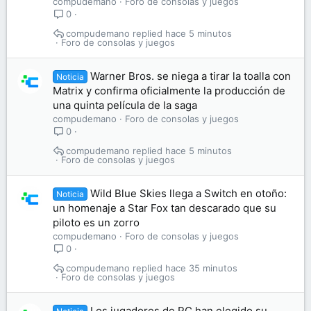
compudemano
Foro de consolas y juegos
0
compudemano
hace 5 minutos
Foro de consolas y juegos
Warner Bros. se niega a tirar la toalla con
Noticia
Matrix y confirma oficialmente la producción de
una quinta película de la saga
compudemano
Foro de consolas y juegos
0
compudemano
hace 5 minutos
Foro de consolas y juegos
Wild Blue Skies llega a Switch en otoño:
Noticia
un homenaje a Star Fox tan descarado que su
piloto es un zorro
compudemano
Foro de consolas y juegos
0
compudemano
hace 35 minutos
Foro de consolas y juegos
Los jugadores de PC han elegido su