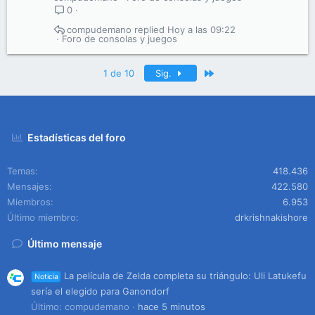
0
compudemano
Hoy a las 09:22
Foro de consolas y juegos
Último
1 de 10
Sig.
Estadísticas del foro
Temas
418.436
Mensajes
422.580
Miembros
6.953
Último miembro
drkrishnakishore
Último mensaje
La película de Zelda completa su triángulo: Uli Latukefu
Noticia
sería el elegido para Ganondorf
Último: compudemano
hace 5 minutos