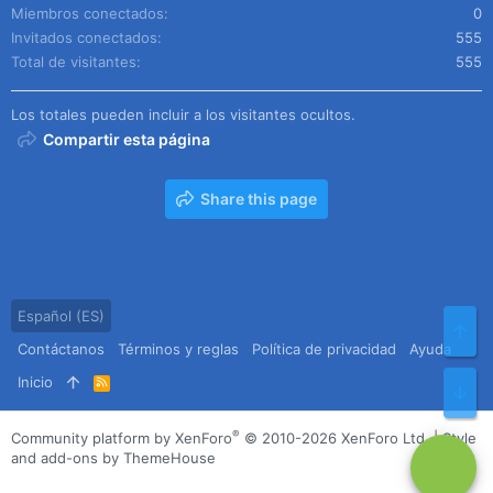
Miembros conectados
0
Invitados conectados
555
Total de visitantes
555
Los totales pueden incluir a los visitantes ocultos.
Compartir esta página
Share this page
Español (ES)
Arr
Contáctanos
Términos y reglas
Política de privacidad
Ayuda
Inicio
R
Pie
S
S
®
Community platform by XenForo
© 2010-2026 XenForo Ltd.
|
Style
and add-ons by ThemeHouse