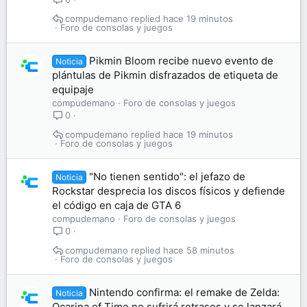
compudemano
hace 19 minutos
Foro de consolas y juegos
Pikmin Bloom recibe nuevo evento de
Noticia
plántulas de Pikmin disfrazados de etiqueta de
equipaje
compudemano
Foro de consolas y juegos
0
compudemano
hace 19 minutos
Foro de consolas y juegos
"No tienen sentido": el jefazo de
Noticia
Rockstar desprecia los discos físicos y defiende
el código en caja de GTA 6
compudemano
Foro de consolas y juegos
0
compudemano
hace 58 minutos
Foro de consolas y juegos
Nintendo confirma: el remake de Zelda:
Noticia
Ocarina of Time no sufrirá retrasos y se lanzará