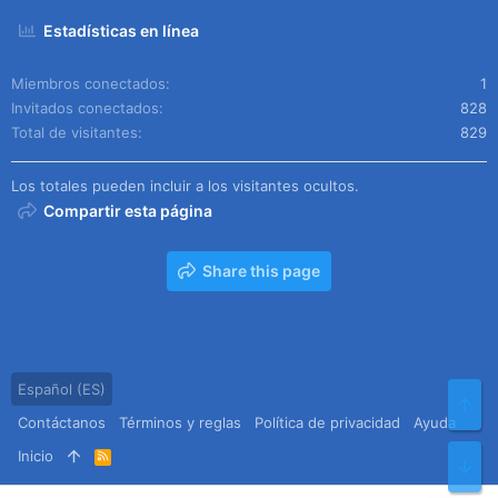
Estadísticas en línea
Miembros conectados
1
Invitados conectados
828
Total de visitantes
829
Los totales pueden incluir a los visitantes ocultos.
Compartir esta página
Share this page
Español (ES)
Arr
Contáctanos
Términos y reglas
Política de privacidad
Ayuda
Inicio
R
Pie
S
S