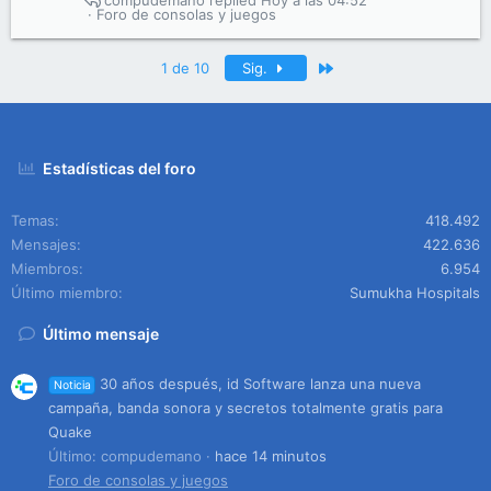
compudemano
Hoy a las 04:52
Foro de consolas y juegos
Último
1 de 10
Sig.
Estadísticas del foro
Temas
418.492
Mensajes
422.636
Miembros
6.954
Último miembro
Sumukha Hospitals
Último mensaje
30 años después, id Software lanza una nueva
Noticia
campaña, banda sonora y secretos totalmente gratis para
Quake
Último: compudemano
hace 14 minutos
Foro de consolas y juegos