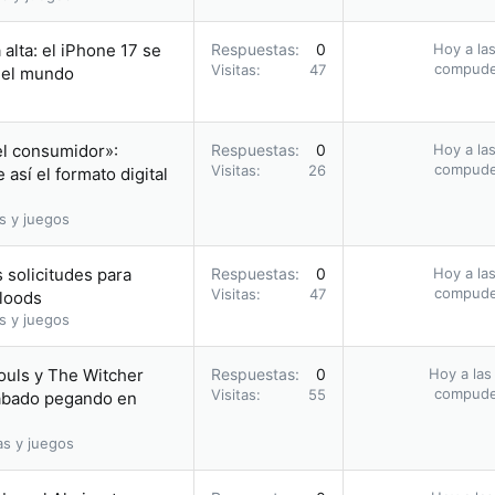
alta: el iPhone 17 se
Respuestas
0
Hoy a las
compud
Visitas
47
n el mundo
el consumidor»:
Respuestas
0
Hoy a las
compud
Visitas
26
así el formato digital
s y juegos
 solicitudes para
Respuestas
0
Hoy a las
compud
Visitas
47
bloods
s y juegos
ouls y The Witcher
Respuestas
0
Hoy a las
compud
Visitas
55
acabado pegando en
as y juegos