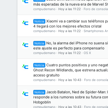
más esperadas de la nueva era de Marvel S
compudemano
Hoy a las 11:22
Foro de consola
Xiaomi va a cambiar sus teléfonos 
Noticia
4 llegará con los mejores efectos cristal
compudemano
Hoy a las 11:22
Smartphones An
No, la alarma del iPhone no suena s
Noticia
este ajuste es perfecto para compensarlo
compudemano
Hoy a las 11:22
OS X
Cuatro puntos positivos y uno negati
Noticia
Ghost Recon Wildlands, que estrena actuali
acceso gratuito
compudemano
Hoy a las 10:43
Foro de consola
Jacob Batalon, Ned de Spider-Man:
Noticia
responde a los rumores sobre su futura conv
Hobgoblin
compudemano
Hoy a las 10:43
Foro de consola