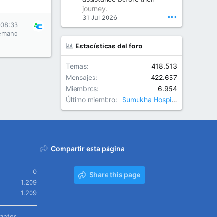
Orthopedic Surgeon in Kondapur | Best Orthopedic Doctor in Kondapur | Dr. M. Ranganath Reddy
journey.
Consult Dr. M. Ranganath
•••
31 Jul 2026
Reddy, the best...
 08:33
emano
www.drranganathreddy.co
Estadísticas del foro
m
Temas
418.513
Mensajes
422.657
Miembros
6.954
Último miembro
Sumukha Hospitals
Compartir esta página
0
Share this page
1.209
1.209
tantes