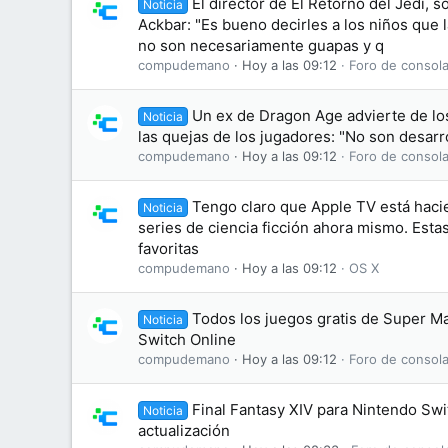
El director de El Retorno del Jedi, s
Noticia
Ackbar: "Es bueno decirles a los niños que
no son necesariamente guapas y q
compudemano
Hoy a las 09:12
Foro de consola
Un ex de Dragon Age advierte de lo
Noticia
las quejas de los jugadores: "No son desarr
compudemano
Hoy a las 09:12
Foro de consola
Tengo claro que Apple TV está haci
Noticia
series de ciencia ficción ahora mismo. Esta
favoritas
compudemano
Hoy a las 09:12
OS X
Todos los juegos gratis de Super M
Noticia
Switch Online
compudemano
Hoy a las 09:12
Foro de consola
Final Fantasy XIV para Nintendo Swi
Noticia
actualización