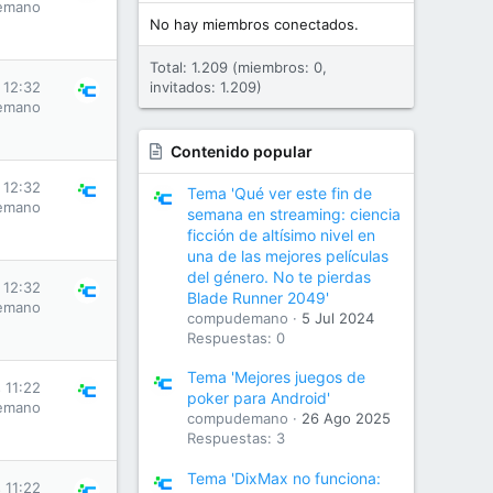
emano
No hay miembros conectados.
Total: 1.209 (miembros: 0,
 12:32
invitados: 1.209)
emano
Contenido popular
 12:32
Tema 'Qué ver este fin de
emano
semana en streaming: ciencia
ficción de altísimo nivel en
una de las mejores películas
del género. No te pierdas
 12:32
Blade Runner 2049'
emano
compudemano
5 Jul 2024
Respuestas: 0
Tema 'Mejores juegos de
 11:22
poker para Android'
emano
compudemano
26 Ago 2025
Respuestas: 3
Tema 'DixMax no funciona:
 11:22