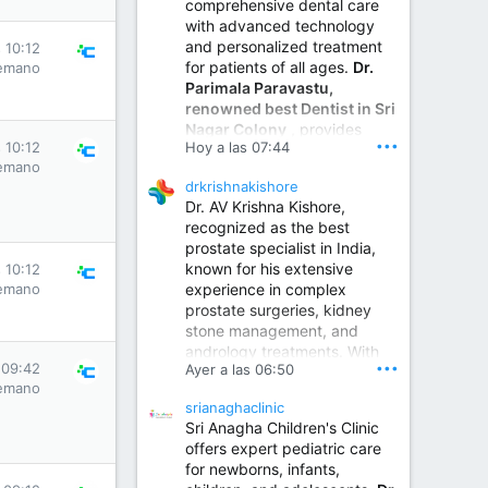
comprehensive dental care
with advanced technology
and personalized treatment
 10:12
for patients of all ages.
Dr.
emano
Parimala Paravastu,
renowned best Dentist in Sri
Nagar Colony
, provides
•••
Hoy a las 07:44
 10:12
expert care for tooth pain,
emano
gum disease, root canal
drkrishnakishore
treatment, dental implants,
Dr. AV Krishna Kishore,
smile designing, cosmetic
recognized as the best
dentistry.
prostate specialist in India,
known for his extensive
 10:12
experience in complex
emano
Sumukha Hospital | Ear, Nose & Throat, Dental & Maxillofacial Surgery Center
prostate surgeries, kidney
stone management, and
www.sumukhahospitals.co
andrology treatments. With
m
•••
 09:42
Ayer a las 06:50
years of surgical practice and
emano
a strong focus on minimally
srianaghaclinic
invasive and robotic
Sri Anagha Children's Clinic
techniques.
offers expert pediatric care
for newborns, infants,