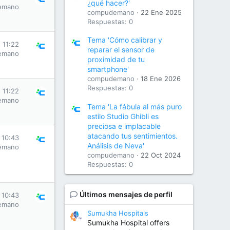
¿qué hacer?'
emano
compudemano
22 Ene 2025
Respuestas: 0
Tema 'Cómo calibrar y
 11:22
reparar el sensor de
emano
proximidad de tu
smartphone'
compudemano
18 Ene 2026
Respuestas: 0
 11:22
emano
Tema 'La fábula al más puro
estilo Studio Ghibli es
preciosa e implacable
atacando tus sentimientos.
 10:43
Análisis de Neva'
emano
compudemano
22 Oct 2024
Respuestas: 0
Últimos mensajes de perfil
 10:43
emano
Sumukha Hospitals
Sumukha Hospital offers