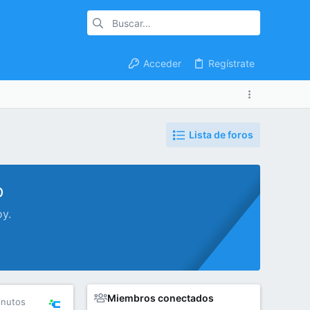
Acceder
Regístrate
Lista de foros
o
oy.
Miembros conectados
inutos