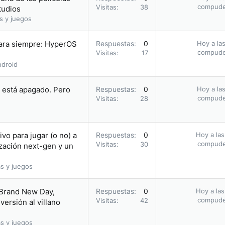
compud
Visitas
38
tudios
s y juegos
para siempre: HyperOS
Respuestas
0
Hoy a las
compud
Visitas
17
droid
i está apagado. Pero
Respuestas
0
Hoy a las
compud
Visitas
28
vo para jugar (o no) a
Respuestas
0
Hoy a las
compud
Visitas
30
zación next-gen y un
s y juegos
 Brand New Day,
Respuestas
0
Hoy a las
compud
Visitas
42
ersión al villano
s y juegos