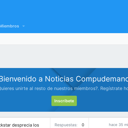
Miembros
Bienvenido a Noticias Compudeman
uieres unirte al resto de nuestros miembros?. Regístrate h
Inscríbete
ckstar desprecia los
Respuestas
0
hace 35 m