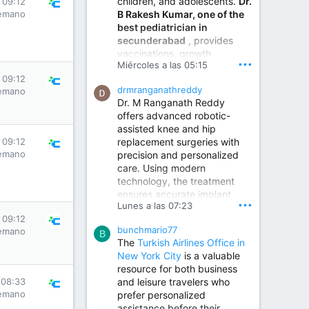
children, and adolescents.
Dr.
 09:12
Best Urologist in Vijayawada | Urology Specialist in Vijayawada
B Rakesh Kumar, one of the
emano
Dr. A. V. Krishna Kishore,
best pediatrician in
the Best Urologist...
secunderabad
, provides
vaccinations, growth
www.drkrishnakishore.com
•••
Miércoles a las 05:15
monitoring, newborn care,
 09:12
treatment for childhood
drmranganathreddy
emano
illnesses, nutrition guidance,
Dr. M Ranganath Reddy
and preventive healthcare in
offers advanced robotic-
a child-friendly environment.
assisted knee and hip
replacement surgeries with
 09:12
emano
precision and personalized
Children Hospital in Secunderabad | Best Pediatrician in Hyderabad | Neonatologist in Medchal
care. Using modern
Our pediatrician and
technology, the treatment
Neonatologist team at...
ensures accurate implant
www.srianaghaclinic.com
•••
Lunes a las 07:23
placement, reduced pain,
 09:12
quicker recovery, and
bunchmario77
emano
improved joint function,
B
The
Turkish Airlines Office in
helping patients return to an
New York City
is a valuable
active and comfortable
resource for both business
lifestyle.
and leisure travelers who
 08:33
emano
prefer personalized
assistance before their