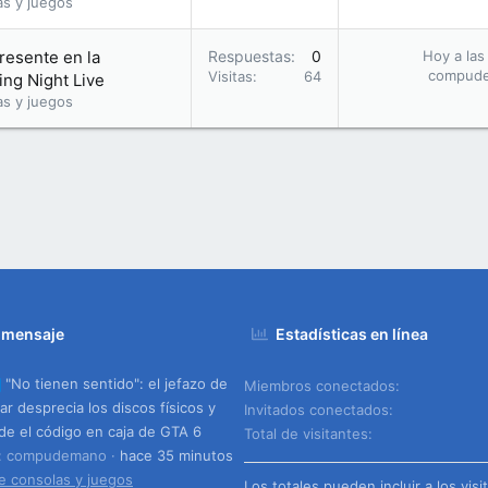
as y juegos
presente en la
Respuestas
0
Hoy a las
compud
Visitas
64
ng Night Live
as y juegos
 mensaje
Estadísticas en línea
"No tienen sentido": el jefazo de
Miembros conectados
ar desprecia los discos físicos y
Invitados conectados
de el código en caja de GTA 6
Total de visitantes
o: compudemano
hace 35 minutos
e consolas y juegos
Los totales pueden incluir a los visi