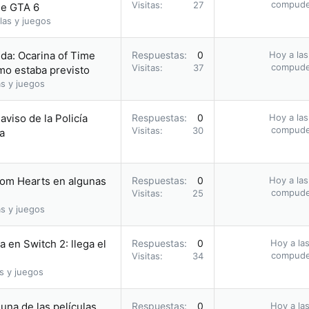
compud
Visitas
27
 de GTA 6
las y juegos
da: Ocarina of Time
Respuestas
0
Hoy a las
compud
Visitas
37
omo estaba previsto
s y juegos
 aviso de la Policía
Respuestas
0
Hoy a las
compud
Visitas
30
a
dom Hearts en algunas
Respuestas
0
Hoy a las
compud
Visitas
25
s y juegos
 en Switch 2: llega el
Respuestas
0
Hoy a las
compud
Visitas
34
s y juegos
una de las películas
Respuestas
0
Hoy a las