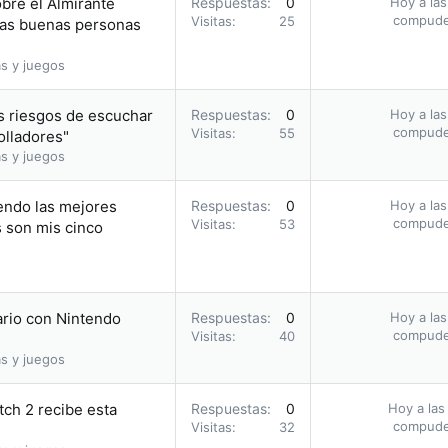
obre el Almirante
Respuestas
0
Hoy a las
compud
Visitas
25
 las buenas personas
s y juegos
s riesgos de escuchar
Respuestas
0
Hoy a las
compud
Visitas
55
olladores"
s y juegos
endo las mejores
Respuestas
0
Hoy a las
compud
Visitas
53
s son mis cinco
ario con Nintendo
Respuestas
0
Hoy a las
compud
Visitas
40
s y juegos
tch 2 recibe esta
Respuestas
0
Hoy a las
compud
Visitas
32