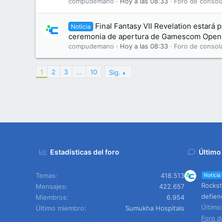
compudemano
Hoy a las 08:33
Foro de consol
Final Fantasy VII Revelation estará 
Noticia
ceremonia de apertura de Gamescom Openi
compudemano
Hoy a las 08:33
Foro de consol
1
2
3
…
10
Sig.
Estadísticas del foro
Último
Temas
418.513
Noticia
Rockst
Mensajes
422.657
defien
Miembros
6.954
Últim
Último miembro
Sumukha Hospitals
Foro d