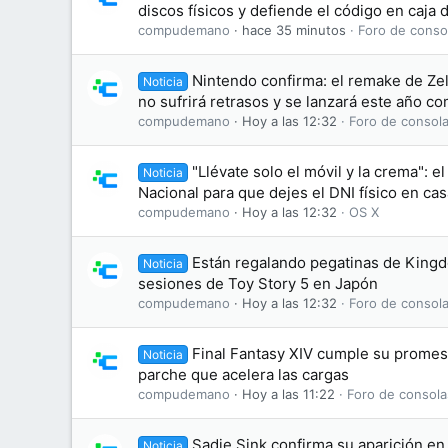
discos físicos y defiende el código en caja
compudemano
hace 35 minutos
Foro de conso
Nintendo confirma: el remake de Zel
Noticia
no sufrirá retrasos y se lanzará este año c
compudemano
Hoy a las 12:32
Foro de consola
"Llévate solo el móvil y la crema": el
Noticia
Nacional para que dejes el DNI físico en cas
compudemano
Hoy a las 12:32
OS X
Están regalando pegatinas de King
Noticia
sesiones de Toy Story 5 en Japón
compudemano
Hoy a las 12:32
Foro de consola
Final Fantasy XIV cumple su promesa
Noticia
parche que acelera las cargas
compudemano
Hoy a las 11:22
Foro de consola
Sadie Sink confirma su aparición en 
Noticia