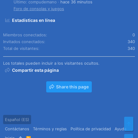
Último: compudemano
hace 36 minutos
Foro de consolas y juegos
Estadísticas en línea
Miembros conectados
0
Invitados conectados
340
Total de visitantes
340
Los totales pueden incluir a los visitantes ocultos.
Compartir esta página
Share this page
Español (ES)
Arr
Contáctanos
Términos y reglas
Política de privacidad
Ayuda
R