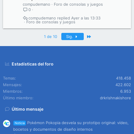
compudemano
Foro de consolas y juegos
0
compudemano
Ayer a las 13:33
Foro de consolas y juegos
Último
1 de 10
Sig.
Estadísticas del foro
Temas
418.458
Mensajes
422.602
Miembros
6.953
Último miembro
drkrishnakishore
Último mensaje
Pokémon Pokopia desvela su prototipo original: vídeo,
Noticia
bocetos y documentos de diseño internos