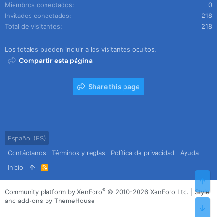
Miembros conectados
0
Invitados conectados
218
Total de visitantes
218
Los totales pueden incluir a los visitantes ocultos.
Compartir esta página
Share this page
Español (ES)
Contáctanos
Términos y reglas
Política de privacidad
Ayuda
Inicio
R
S
Arr
S
®
Community platform by XenForo
© 2010-2026 XenForo Ltd.
|
Style
and add-ons by ThemeHouse
Pie