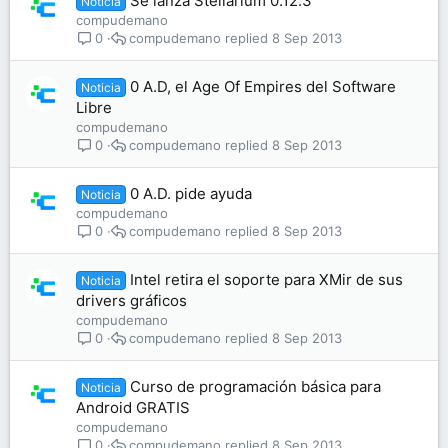
Se lanza Stellarium 0.12.3
Noticia
compudemano
compudemano
8 Sep 2013
0
0 A.D, el Age Of Empires del Software
Noticia
Libre
compudemano
compudemano
8 Sep 2013
0
0 A.D. pide ayuda
Noticia
compudemano
compudemano
8 Sep 2013
0
Intel retira el soporte para XMir de sus
Noticia
drivers gráficos
compudemano
compudemano
8 Sep 2013
0
Curso de programación básica para
Noticia
Android GRATIS
compudemano
compudemano
8 Sep 2013
0