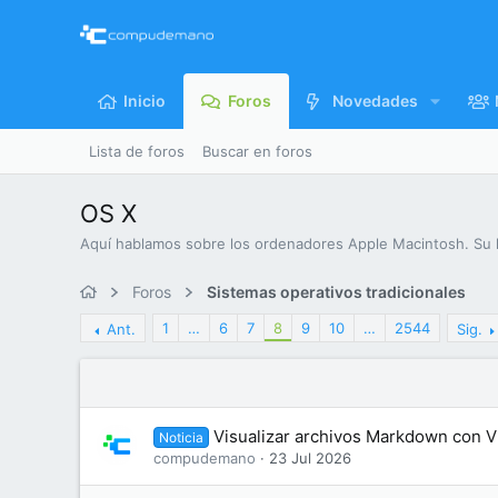
Inicio
Foros
Novedades
Lista de foros
Buscar en foros
OS X
Aquí hablamos sobre los ordenadores Apple Macintosh. Su h
Foros
Sistemas operativos tradicionales
1
…
6
7
8
9
10
…
2544
Ant.
Sig.
Visualizar archivos Markdown con V
Noticia
compudemano
23 Jul 2026