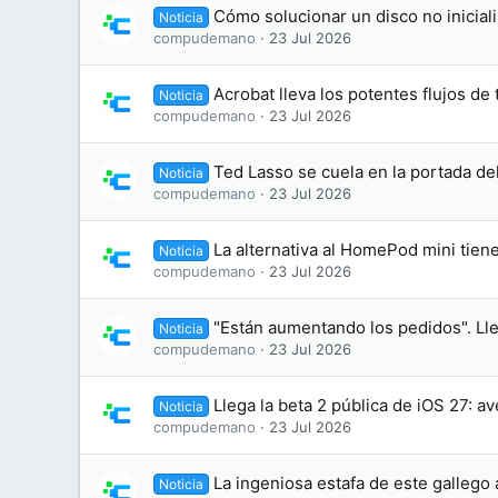
Cómo solucionar un disco no inicial
Noticia
compudemano
23 Jul 2026
Acrobat lleva los potentes flujos d
Noticia
compudemano
23 Jul 2026
Ted Lasso se cuela en la portada de
Noticia
compudemano
23 Jul 2026
La alternativa al HomePod mini tien
Noticia
compudemano
23 Jul 2026
"Están aumentando los pedidos". Lle
Noticia
compudemano
23 Jul 2026
Llega la beta 2 pública de iOS 27: a
Noticia
compudemano
23 Jul 2026
La ingeniosa estafa de este gallego
Noticia