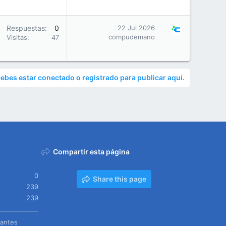
Respuestas
0
22 Jul 2026
compudemano
Visitas
47
ebes estar conectado o registrado para publicar aquí.
Compartir esta página
0
Share this page
239
239
tantes