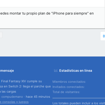
puedes montar tu propio plan de "iPhone para siempre" en
D
 mensaje
Estadísticas en línea
Final Fantasy XIV cumple su
Miembros conectados
a en Switch 2: llega el parche que
Invitados conectados
a las cargas
Total de visitantes
o: compudemano
hace 45 minutos
e consolas y juegos
Los totales pueden incluir a los visi