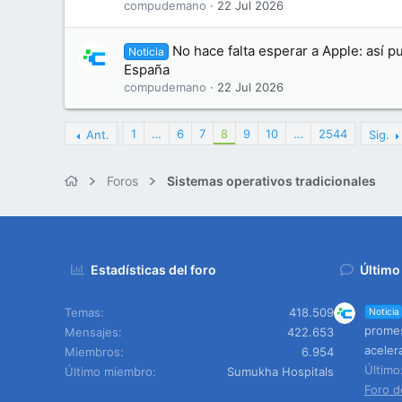
compudemano
22 Jul 2026
No hace falta esperar a Apple: así 
Noticia
España
compudemano
22 Jul 2026
1
…
6
7
8
9
10
…
2544
Ant.
Sig.
Foros
Sistemas operativos tradicionales
Estadísticas del foro
Último
Temas
418.509
Noticia
promes
Mensajes
422.653
aceler
Miembros
6.954
Últim
Último miembro
Sumukha Hospitals
Foro d