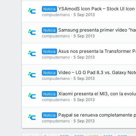
YSAmodS Icon Pack – Stock UI Ico
Noticia
compudemano
5 Sep 2013
Samsung presenta primer vídeo “han
Noticia
compudemano
5 Sep 2013
Asus nos presenta la Transformer 
Noticia
compudemano
5 Sep 2013
Video – LG G Pad 8.3 vs. Galaxy Not
Noticia
compudemano
5 Sep 2013
Xiaomi presenta el MI3, con la evol
Noticia
compudemano
5 Sep 2013
Paypal se renueva completamente pe
Noticia
compudemano
5 Sep 2013