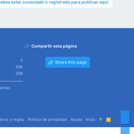
ebes estar conectado o registrado para publicar aquí.
Compartir esta página
0
Share this page
268
268
tantes
Arr
inos y reglas
Política de privacidad
Ayuda
Inicio
R
S
S
Pie