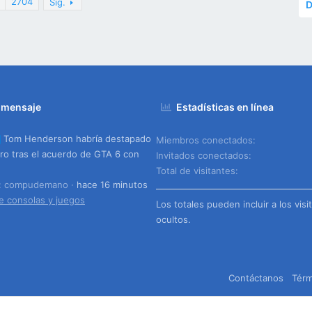
2704
Sig.
D
 mensaje
Estadísticas en línea
Tom Henderson habría destapado
Miembros conectados
ero tras el acuerdo de GTA 6 con
Invitados conectados
Total de visitantes
o: compudemano
hace 16 minutos
e consolas y juegos
Los totales pueden incluir a los visi
ocultos.
Contáctanos
Térm