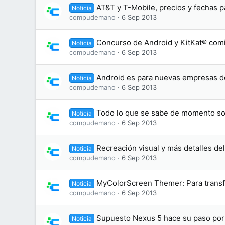
AT&T y T-Mobile, precios y fechas p
Noticia
compudemano
6 Sep 2013
Concurso de Android y KitKat® com
Noticia
compudemano
6 Sep 2013
Android es para nuevas empresas d
Noticia
compudemano
6 Sep 2013
Todo lo que se sabe de momento so
Noticia
compudemano
6 Sep 2013
Recreación visual y más detalles de
Noticia
compudemano
6 Sep 2013
MyColorScreen Themer: Para transfo
Noticia
compudemano
6 Sep 2013
Supuesto Nexus 5 hace su paso por 
Noticia