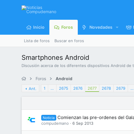
Inicio
Foros
Novedades
Lista de foros
Buscar en foros
Smartphones Android
Discusión acerca de los diferentes dispositivos Android de 
Foros
Android
1
…
2675
2676
2677
2678
2679
…
Ant.
Comienzan las pre-ordenes del Gala
Noticia
compudemano
6 Sep 2013