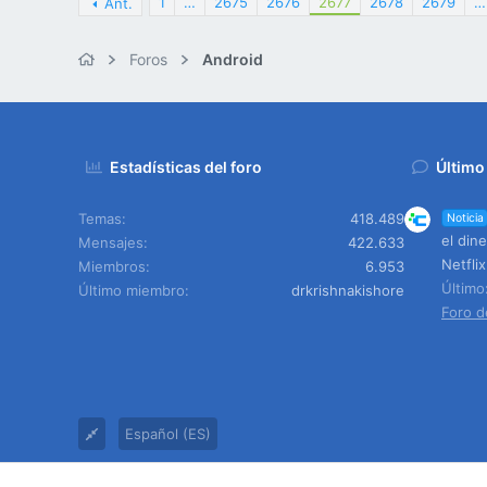
1
…
2675
2676
2677
2678
2679
…
Ant.
Foros
Android
Estadísticas del foro
Último
Temas
418.489
Noticia
el din
Mensajes
422.633
Netflix
Miembros
6.953
Últim
Último miembro
drkrishnakishore
Foro d
Español (ES)