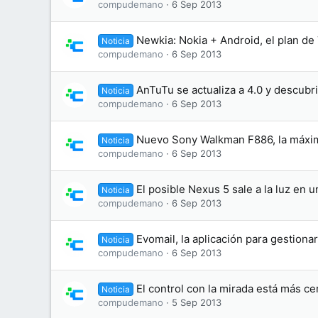
compudemano
6 Sep 2013
Newkia: Nokia + Android, el plan de
Noticia
compudemano
6 Sep 2013
AnTuTu se actualiza a 4.0 y descub
Noticia
compudemano
6 Sep 2013
Nuevo Sony Walkman F886, la máxima
Noticia
compudemano
6 Sep 2013
El posible Nexus 5 sale a la luz en 
Noticia
compudemano
6 Sep 2013
Evomail, la aplicación para gestiona
Noticia
compudemano
6 Sep 2013
El control con la mirada está más ce
Noticia
compudemano
5 Sep 2013