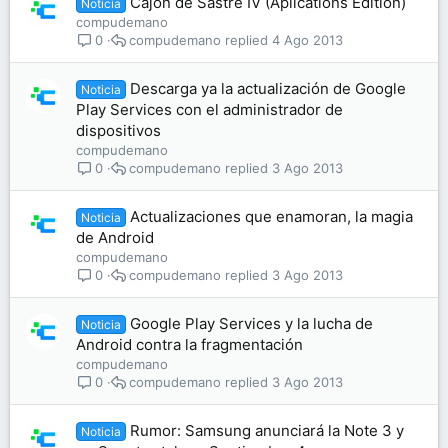
Cajón de Sastre IV (Aplications Edition)
Noticia
compudemano
compudemano
4 Ago 2013
0
Descarga ya la actualización de Google
Noticia
Play Services con el administrador de
dispositivos
compudemano
compudemano
3 Ago 2013
0
Actualizaciones que enamoran, la magia
Noticia
de Android
compudemano
compudemano
3 Ago 2013
0
Google Play Services y la lucha de
Noticia
Android contra la fragmentación
compudemano
compudemano
3 Ago 2013
0
Rumor: Samsung anunciará la Note 3 y
Noticia