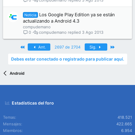
0
Los Google Play Edition ya se están
Noticia
actualizando a Android 4.3
compudemano
compudemano
3 Ago 2013
0
Primero
Último
Ant.
2697 de 2704
Sig.
Debes estar conectado o registrado para publicar aquí.
Android
Estadísticas del foro
Temas
418.521
Mensajes
422.665
Miembros
6.954