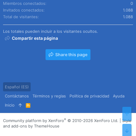
Miembros conectados
0
Invitados conectados
1.088
Total de visitantes
1.088
Los totales pueden incluir a los visitantes ocultos.
Compartir esta página
Share this page
Español (ES)
Contáctanos
Términos y reglas
Política de privacidad
Ayuda
Inicio
R
S
Arr
S
®
Community platform by XenForo
© 2010-2026 XenForo Ltd.
|
Style
and add-ons by ThemeHouse
Pie