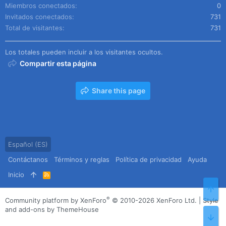
Miembros conectados
0
Invitados conectados
731
Total de visitantes
731
Los totales pueden incluir a los visitantes ocultos.
Compartir esta página
Share this page
Español (ES)
Contáctanos
Términos y reglas
Política de privacidad
Ayuda
Inicio
R
S
Arr
S
®
Community platform by XenForo
© 2010-2026 XenForo Ltd.
|
Style
and add-ons by ThemeHouse
Pie