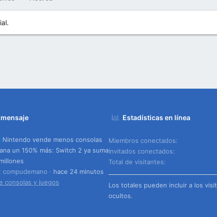
al.
 mensaje
Estadísticas en línea
Nintendo vende menos consolas
Miembros conectados
ana un 150% más: Switch 2 ya suma
Invitados conectados
millones
Total de visitantes
o: compudemano
hace 24 minutos
e consolas y juegos
Los totales pueden incluir a los visi
ocultos.