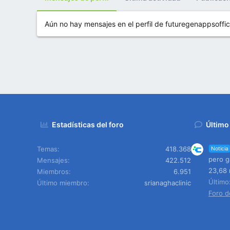
Aún no hay mensajes en el perfil de futuregenappsoffici
Estadísticas del foro
Último
Temas
418.368
Noticia
pero g
Mensajes
422.512
23,68 
Miembros
6.951
Últim
Último miembro
srianaghaclinic
Foro d