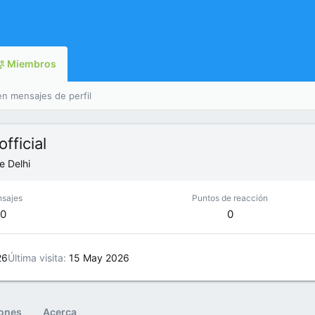
Miembros
en mensajes de perfil
fficial
e
Delhi
sajes
Puntos de reacción
0
0
26
Última visita
15 May 2026
iones
Acerca