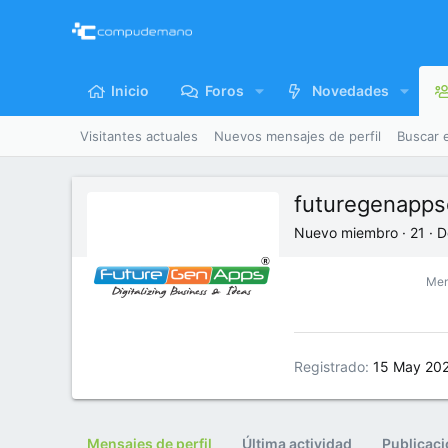
Inicio
Foros
Novedades
Visitantes actuales
Nuevos mensajes de perfil
Buscar 
futuregenappso
Nuevo miembro
·
21
·
D
Men
Registrado
15 May 20
Mensajes de perfil
Última actividad
Publicac