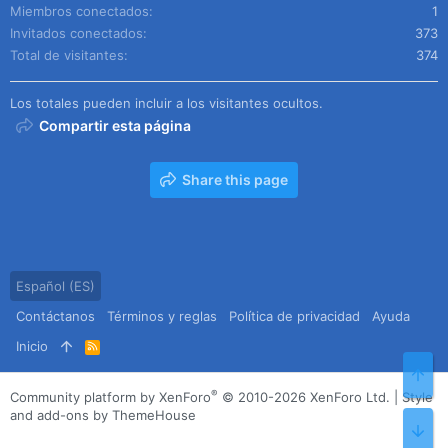
Miembros conectados
1
Invitados conectados
373
Total de visitantes
374
Los totales pueden incluir a los visitantes ocultos.
Compartir esta página
Share this page
Español (ES)
Contáctanos
Términos y reglas
Política de privacidad
Ayuda
Inicio
R
S
Arr
S
®
Community platform by XenForo
© 2010-2026 XenForo Ltd.
|
Style
and add-ons by ThemeHouse
Pie