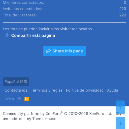
Miembros conectados
0
Invitados conectados
229
Total de visitantes
229
Los totales pueden incluir a los visitantes ocultos.
Compartir esta página
Share this page
Español (ES)
Contáctanos
Términos y reglas
Política de privacidad
Ayuda
Inicio
R
S
Arr
S
®
Community platform by XenForo
© 2010-2026 XenForo Ltd.
|
Style
and add-ons by ThemeHouse
Pie