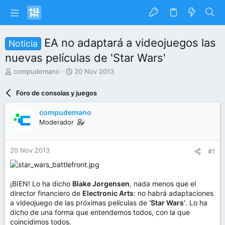
EA no adaptará a videojuegos las
Noticia
nuevas películas de 'Star Wars'
I
F
compudemano
20 Nov 2013
n
e
i
c
Foro de consolas y juegos
c
h
i
a
compudemano
a
d
Moderador
d
e
o
i
r
n
20 Nov 2013
#1
d
i
e
c
l
i
t
o
¡BIEN! Lo ha dicho
Blake Jorgensen
, nada menos que el
e
director financiero de
Electronic Arts
: no habrá adaptaciones
m
a videojuego de las próximas películas de
‘Star Wars’
. Lo ha
a
dicho de una forma que entendemos todos, con la que
coincidimos todos.