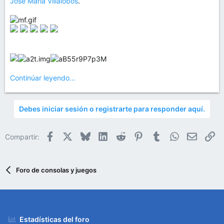
Jose Maria Villalobos
.
Continúar leyendo...
Debes iniciar sesión o registrarte para responder aquí.
Facebook
X
Bluesky
LinkedIn
Reddit
Pinterest
Tumblr
WhatsApp
Email
En
Compartir:
Foro de consolas y juegos
Estadísticas del foro