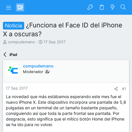
¿Funciona el Face ID del iPhone
Noticia
X a oscuras?
I
F
compudemano
17 Sep 2017
n
e
i
c
iPad
c
h
i
a
compudemano
a
d
Moderador
d
e
o
i
r
n
17 Sep 2017
#1
d
i
e
c
La novedad que más estábamos esperando este mes fue el
l
i
nuevo iPhone X. Este dispositivo incorpora una pantalla de 5,8
t
o
pulgadas en un terminal de un tamaño bastante pequeño,
e
consiguiendo así que toda la parte frontal sea pantalla. Por
m
desgracia, esto significa que el mítico botón Home del iPhone
a
se ha ido para no volver.