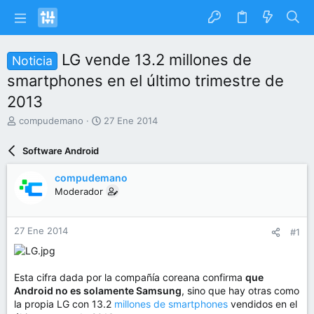
LG vende 13.2 millones de
Noticia
smartphones en el último trimestre de
2013
I
F
compudemano
27 Ene 2014
n
e
i
c
Software Android
c
h
i
a
compudemano
a
d
Moderador
d
e
o
i
r
n
27 Ene 2014
#1
d
i
e
c
l
i
t
o
Esta cifra dada por la compañía coreana confirma
que
e
Android no es solamente Samsung
, sino que hay otras como
m
la propia LG con 13.2
millones de smartphones
vendidos en el
a