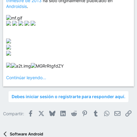
trimestre de 2013
ha sido originalmente publicado en
Androidsis
.
Continúar leyendo...
Debes iniciar sesión o registrarte para responder aquí.
Facebook
X
Bluesky
LinkedIn
Reddit
Pinterest
Tumblr
WhatsApp
Email
En
Compartir:
Software Android