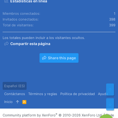
Estadísticas en línea
Miembros conectados
1
Invitados conectados
398
Total de visitantes
399
Los totales pueden incluir a los visitantes ocultos.
Compartir esta página
Share this page
Español (ES)
Arr
Contáctanos
Términos y reglas
Política de privacidad
Ayuda
Inicio
R
Pie
S
S
®
Community platform by XenForo
© 2010-2026 XenForo Ltd.
|
Style