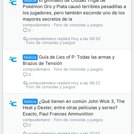
El gimnasio de Ciudad Trigal de
Noticia
Pokémon Oro y Plata causó terribles pesadillas a
los jugadores, pero también esconde uno de los
mayores secretos de la
compudemano
Foro de consolas y juegos
0
compudemano
Hoy a las 09:33
Foro de consolas y juegos
Guía de Lies of P: Todas las armas y
Noticia
Brazos de Tensión
compudemano
Foro de consolas y juegos
0
compudemano
Hoy a las 08:22
Foro de consolas y juegos
¿Qué tienen en común John Wick 3, The
Noticia
Heat y Dexter, entre otras películas y series?
Exacto, Paul Frances Ammunition
compudemano
Foro de consolas y juegos
0
compudemano
Hoy a las 07:52