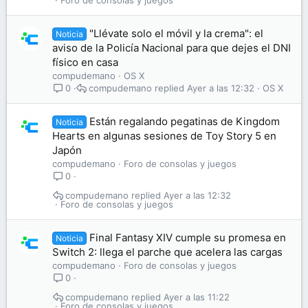
Foro de consolas y juegos
"Llévate solo el móvil y la crema": el
Noticia
aviso de la Policía Nacional para que dejes el DNI
físico en casa
compudemano
OS X
compudemano
Ayer a las 12:32
OS X
0
Están regalando pegatinas de Kingdom
Noticia
Hearts en algunas sesiones de Toy Story 5 en
Japón
compudemano
Foro de consolas y juegos
0
compudemano
Ayer a las 12:32
Foro de consolas y juegos
Final Fantasy XIV cumple su promesa en
Noticia
Switch 2: llega el parche que acelera las cargas
compudemano
Foro de consolas y juegos
0
compudemano
Ayer a las 11:22
Foro de consolas y juegos