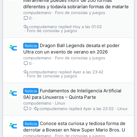
literalmente puedes morir de 200 formas
diferentes y todavía sobrarían formas de matarte
compudemano
Foro de consolas y juegos
0
compudemano
Hoy a las 01:02
Foro de consolas y juegos
Dragon Ball Legends desata el poder
Noticia
Ultra con un evento de verano en 2026
compudemano
Foro de consolas y juegos
0
compudemano
Ayer a las 23:42
Foro de consolas y juegos
Fundamentos de Inteligencia Artificial
Noticia
(IA) para Linuxeros – Quinta Parte
compudemano
Linux
compudemano
Ayer a las 22:02
Linux
0
Conoce esta curiosa y tediosa forma de
Noticia
derrotar a Bowser en New Super Mario Bros. U
compudemano
Foro de consolas y juegos