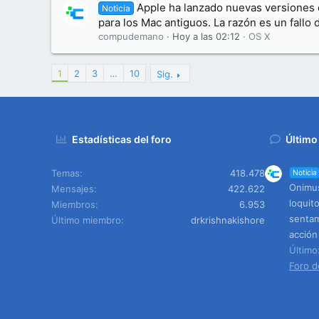
Apple ha lanzado nuevas versiones
Noticia
para los Mac antiguos. La razón es un fallo
compudemano
Hoy a las 02:12
OS X
1
2
3
…
10
Sig.
Estadísticas del foro
Último
Temas
418.478
Noticia
Onimus
Mensajes
422.622
loquit
Miembros
6.953
sentam
Último miembro
drkrishnakishore
acción
Últim
Foro d