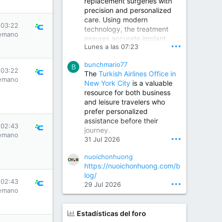
replacement surgeries with
precision and personalized
Children Hospital in Secunderabad | Best Pediatrician in Hyderabad | Neonatologist in Medchal
care. Using modern
Our pediatrician and
 03:22
technology, the treatment
Neonatologist team at...
emano
ensures accurate implant
www.srianaghaclinic.com
•••
Lunes a las 07:23
placement, reduced pain,
quicker recovery, and
bunchmario77
improved joint function,
B
 03:22
The
Turkish Airlines Office in
helping patients return to an
emano
New York City
is a valuable
active and comfortable
resource for both business
lifestyle.
and leisure travelers who
prefer personalized
assistance before their
Orthopedic Surgeon in Kondapur | Best Orthopedic Doctor in Kondapur | Dr. M. Ranganath Reddy
 02:43
journey.
Consult Dr. M. Ranganath
emano
•••
31 Jul 2026
Reddy, the best...
nuoichonhuong
www.drranganathreddy.co
https://nuoichonhuong.com/b
m
log/
 02:43
•••
29 Jul 2026
emano
Estadísticas del foro