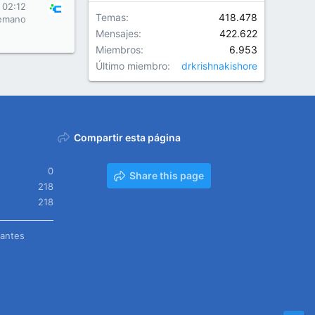
 02:12
Temas
418.478
emano
Mensajes
422.622
Miembros
6.953
Último miembro
drkrishnakishore
Compartir esta página
0
Share this page
218
218
tantes