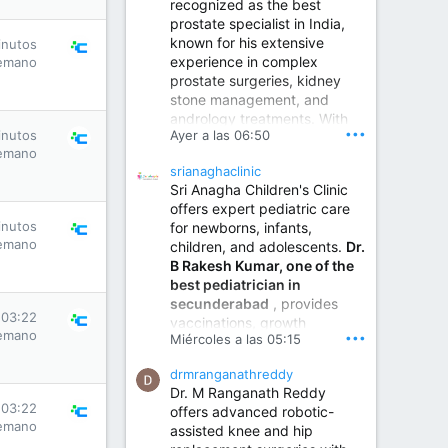
recognized as the best
prostate specialist in India,
known for his extensive
inutos
experience in complex
emano
prostate surgeries, kidney
stone management, and
andrology treatments. With
•••
Ayer a las 06:50
inutos
years of surgical practice and
emano
a strong focus on minimally
srianaghaclinic
invasive and robotic
Sri Anagha Children's Clinic
techniques.
offers expert pediatric care
inutos
for newborns, infants,
emano
children, and adolescents.
Dr.
Best Urologist in Vijayawada | Urology Specialist in Vijayawada
B Rakesh Kumar, one of the
Dr. A. V. Krishna Kishore,
best pediatrician in
the Best Urologist...
secunderabad
, provides
 03:22
vaccinations, growth
www.drkrishnakishore.com
emano
•••
Miércoles a las 05:15
monitoring, newborn care,
treatment for childhood
drmranganathreddy
illnesses, nutrition guidance,
Dr. M Ranganath Reddy
and preventive healthcare in
 03:22
offers advanced robotic-
a child-friendly environment.
emano
assisted knee and hip