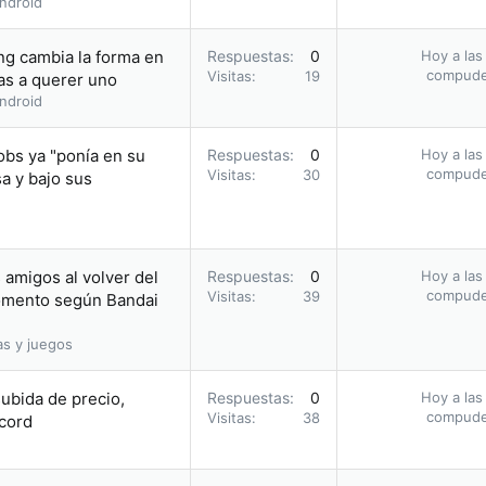
ndroid
ng cambia la forma en
Respuestas
0
Hoy a las
compud
Visitas
19
as a querer uno
ndroid
obs ya "ponía en su
Respuestas
0
Hoy a las
compud
Visitas
30
sa y bajo sus
 amigos al volver del
Respuestas
0
Hoy a las
compud
Visitas
39
momento según Bandai
as y juegos
subida de precio,
Respuestas
0
Hoy a las
compud
Visitas
38
cord