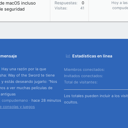
 de macOS incluso
Respuestas
0
Hoy a las
compud
Visitas
41
 de seguridad
 mensaje
Estadísticas en línea
Hay una razón por la que
Miembros conectados
ha: Way of the Sword te tiene
Invitados conectados
o y estás deseando jugarlo: "Nos
Total de visitantes
os a ver muchas películas de
 antiguas
Los totales pueden incluir a los visi
o: compudemano
hace 28 minutos
ocultos.
e consolas y juegos