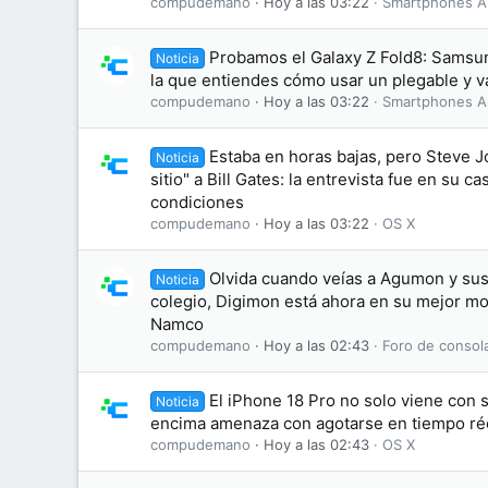
compudemano
Hoy a las 03:22
Smartphones A
Probamos el Galaxy Z Fold8: Samsu
Noticia
la que entiendes cómo usar un plegable y v
compudemano
Hoy a las 03:22
Smartphones A
Estaba en horas bajas, pero Steve J
Noticia
sitio" a Bill Gates: la entrevista fue en su ca
condiciones
compudemano
Hoy a las 03:22
OS X
Olvida cuando veías a Agumon y sus
Noticia
colegio, Digimon está ahora en su mejor 
Namco
compudemano
Hoy a las 02:43
Foro de consol
El iPhone 18 Pro no solo viene con 
Noticia
encima amenaza con agotarse en tiempo ré
compudemano
Hoy a las 02:43
OS X