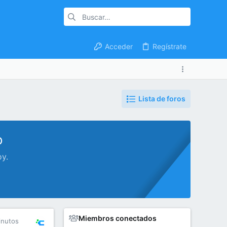
Acceder
Regístrate
Lista de foros
o
oy.
Miembros conectados
inutos