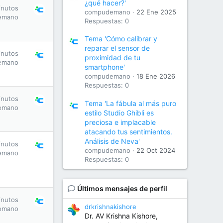
¿qué hacer?'
inutos
compudemano
22 Ene 2025
emano
Respuestas: 0
Tema 'Cómo calibrar y
reparar el sensor de
inutos
proximidad de tu
emano
smartphone'
compudemano
18 Ene 2026
Respuestas: 0
inutos
Tema 'La fábula al más puro
emano
estilo Studio Ghibli es
preciosa e implacable
atacando tus sentimientos.
Análisis de Neva'
inutos
compudemano
22 Oct 2024
emano
Respuestas: 0
Últimos mensajes de perfil
inutos
drkrishnakishore
emano
Dr. AV Krishna Kishore,