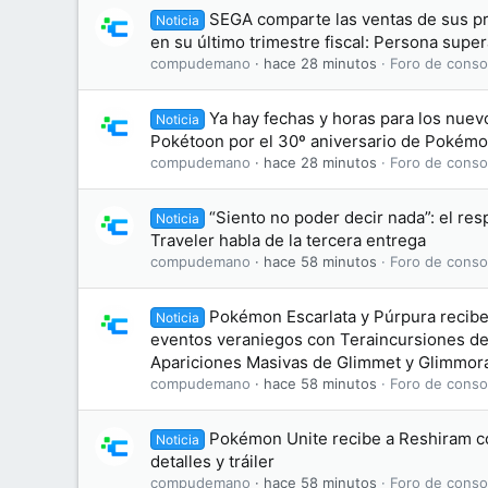
SEGA comparte las ventas de sus pr
Noticia
en su último trimestre fiscal: Persona super
compudemano
hace 28 minutos
Foro de conso
Ya hay fechas y horas para los nuev
Noticia
Pokétoon por el 30º aniversario de Pokém
compudemano
hace 28 minutos
Foro de conso
“Siento no poder decir nada”: el re
Noticia
Traveler habla de la tercera entrega
compudemano
hace 58 minutos
Foro de conso
Pokémon Escarlata y Púrpura recibe
Noticia
eventos veraniegos con Teraincursiones d
Apariciones Masivas de Glimmet y Glimmor
compudemano
hace 58 minutos
Foro de conso
Pokémon Unite recibe a Reshiram 
Noticia
detalles y tráiler
compudemano
hace 58 minutos
Foro de conso