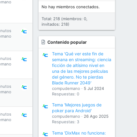
emano
No hay miembros conectados.
Total: 218 (miembros: 0,
invitados: 218)
inutos
emano
Contenido popular
Tema 'Qué ver este fin de
inutos
semana en streaming: ciencia
emano
ficción de altísimo nivel en
una de las mejores películas
del género. No te pierdas
Blade Runner 2049'
inutos
compudemano
5 Jul 2024
emano
Respuestas: 0
Tema 'Mejores juegos de
poker para Android'
inutos
compudemano
26 Ago 2025
emano
Respuestas: 3
Tema 'DixMax no funciona: