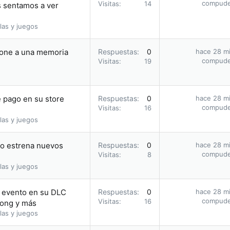
compud
Visitas
14
s sentamos a ver
las y juegos
hone a una memoria
Respuestas
0
hace 28 m
compud
Visitas
19
 pago en su store
Respuestas
0
hace 28 m
compud
Visitas
16
las y juegos
ño estrena nuevos
Respuestas
0
hace 28 m
compud
Visitas
8
las y juegos
 evento en su DLC
Respuestas
0
hace 28 m
compud
Visitas
16
Kong y más
las y juegos