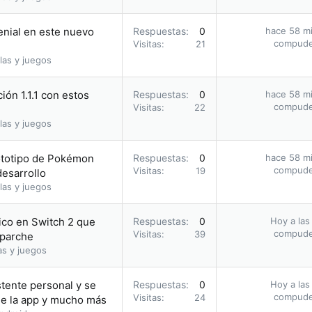
genial en este nuevo
Respuestas
0
hace 58 m
compud
Visitas
21
las y juegos
ión 1.1.1 con estos
Respuestas
0
hace 58 m
compud
Visitas
22
las y juegos
ototipo de Pokémon
Respuestas
0
hace 58 m
compud
Visitas
19
esarrollo
las y juegos
ico en Switch 2 que
Respuestas
0
Hoy a las
compud
Visitas
39
 parche
as y juegos
tente personal y se
Respuestas
0
Hoy a las
compud
Visitas
24
 de la app y mucho más