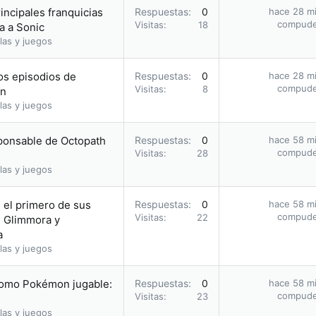
incipales franquicias
Respuestas
0
hace 28 m
compud
Visitas
18
a a Sonic
las y juegos
os episodios de
Respuestas
0
hace 28 m
compud
Visitas
8
on
las y juegos
sponsable de Octopath
Respuestas
0
hace 58 m
compud
Visitas
28
las y juegos
 el primero de sus
Respuestas
0
hace 58 m
compud
Visitas
22
e Glimmora y
a
las y juegos
como Pokémon jugable:
Respuestas
0
hace 58 m
compud
Visitas
23
las y juegos