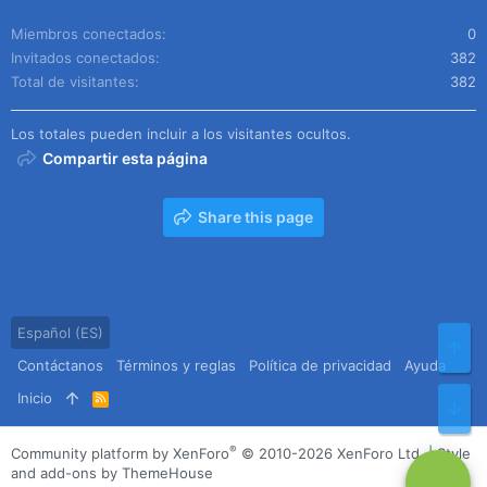
Miembros conectados
0
Invitados conectados
382
Total de visitantes
382
Los totales pueden incluir a los visitantes ocultos.
Compartir esta página
Share this page
Español (ES)
Arr
Contáctanos
Términos y reglas
Política de privacidad
Ayuda
Inicio
R
Pie
S
S
®
Community platform by XenForo
© 2010-2026 XenForo Ltd.
|
Style
and add-ons by ThemeHouse