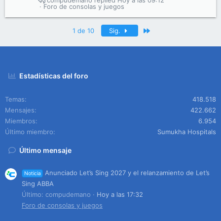
compudemano
Hoy a las 09:12
Foro de consolas y juegos
Último
1 de 10
Sig.
Estadísticas del foro
Temas
418.518
Mensajes
422.662
Miembros
6.954
Último miembro
Sumukha Hospitals
Último mensaje
Anunciado Let’s Sing 2027 y el relanzamiento de Let’s
Noticia
Sing ABBA
Último: compudemano
Hoy a las 17:32
Foro de consolas y juegos