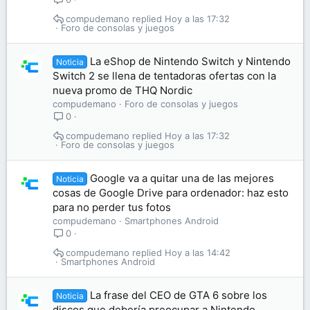
compudemano
Hoy a las 17:32
Foro de consolas y juegos
La eShop de Nintendo Switch y Nintendo
Noticia
Switch 2 se llena de tentadoras ofertas con la
nueva promo de THQ Nordic
compudemano
Foro de consolas y juegos
0
compudemano
Hoy a las 17:32
Foro de consolas y juegos
Google va a quitar una de las mejores
Noticia
cosas de Google Drive para ordenador: haz esto
para no perder tus fotos
compudemano
Smartphones Android
0
compudemano
Hoy a las 14:42
Smartphones Android
La frase del CEO de GTA 6 sobre los
Noticia
discos que debería preocupar a Nintendo