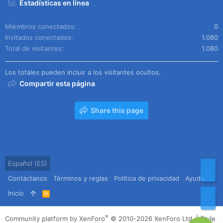
Estadísticas en línea
Miembros conectados
0
Invitados conectados
1.080
Total de visitantes
1.080
Los totales pueden incluir a los visitantes ocultos.
Compartir esta página
Share this page
Español (ES)
Arr
Contáctanos
Términos y reglas
Política de privacidad
Ayuda
Inicio
R
Pie
S
S
®
Community platform by XenForo
© 2010-2026 XenForo Ltd.
|
Style