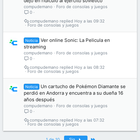
dejó en ridículo al ejército soviético
compudemano
Foro de consolas y juegos
0
compudemano
Hoy a las 09:32
Foro de consolas y juegos
Ver online Sonic: La Pelicula en
Noticia
streaming
compudemano
Foro de consolas y juegos
0
compudemano
Hoy a las 08:32
Foro de consolas y juegos
Un cartucho de Pokémon Diamante se
Noticia
perdió en Andorra y encuentra a su dueña 16
años después
compudemano
Foro de consolas y juegos
0
compudemano
Hoy a las 07:32
Foro de consolas y juegos
Último
1 de 10
Sig.