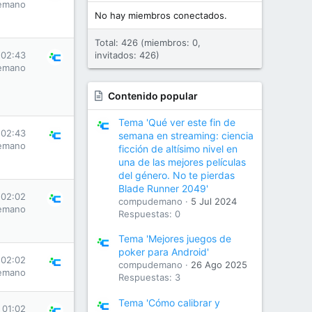
emano
No hay miembros conectados.
Total: 426 (miembros: 0,
 02:43
invitados: 426)
emano
Contenido popular
Tema 'Qué ver este fin de
 02:43
semana en streaming: ciencia
emano
ficción de altísimo nivel en
una de las mejores películas
del género. No te pierdas
Blade Runner 2049'
 02:02
compudemano
5 Jul 2024
emano
Respuestas: 0
Tema 'Mejores juegos de
poker para Android'
 02:02
compudemano
26 Ago 2025
emano
Respuestas: 3
Tema 'Cómo calibrar y
 01:02