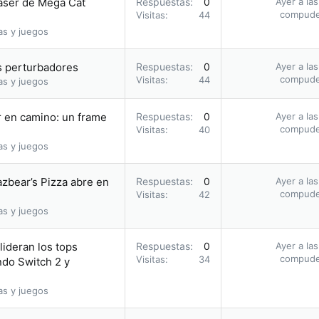
aser de Mega Cat
Respuestas
0
Ayer a la
compud
Visitas
44
as y juegos
 perturbadores
Respuestas
0
Ayer a la
compud
Visitas
44
as y juegos
r en camino: un frame
Respuestas
0
Ayer a la
compud
Visitas
40
as y juegos
azbear’s Pizza abre en
Respuestas
0
Ayer a la
compud
Visitas
42
as y juegos
ideran los tops
Respuestas
0
Ayer a la
compud
Visitas
34
ndo Switch 2 y
as y juegos