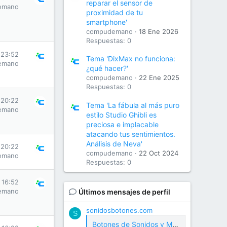
reparar el sensor de
emano
proximidad de tu
smartphone'
compudemano
18 Ene 2026
Respuestas: 0
 23:52
Tema 'DixMax no funciona:
emano
¿qué hacer?'
compudemano
22 Ene 2025
Respuestas: 0
 20:22
Tema 'La fábula al más puro
emano
estilo Studio Ghibli es
preciosa e implacable
atacando tus sentimientos.
Análisis de Neva'
 20:22
compudemano
22 Oct 2024
emano
Respuestas: 0
s 16:52
emano
Últimos mensajes de perfil
sonidosbotones.com
S
Botones de Sonidos y Meme Soundboard Gratis