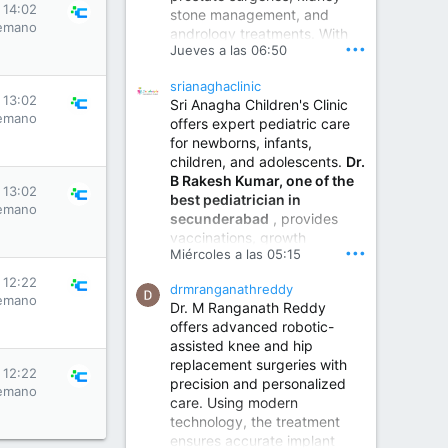
s 14:02
stone management, and
www.sumukhahospitals.co
emano
andrology treatments. With
m
•••
Jueves a las 06:50
years of surgical practice and
a strong focus on minimally
srianaghaclinic
invasive and robotic
s 13:02
Sri Anagha Children's Clinic
techniques.
emano
offers expert pediatric care
for newborns, infants,
children, and adolescents.
Dr.
Best Urologist in Vijayawada | Urology Specialist in Vijayawada
B Rakesh Kumar, one of the
Dr. A. V. Krishna Kishore,
s 13:02
best pediatrician in
the Best Urologist...
emano
secunderabad
, provides
vaccinations, growth
www.drkrishnakishore.com
•••
Miércoles a las 05:15
monitoring, newborn care,
treatment for childhood
s 12:22
drmranganathreddy
illnesses, nutrition guidance,
emano
Dr. M Ranganath Reddy
and preventive healthcare in
offers advanced robotic-
a child-friendly environment.
assisted knee and hip
replacement surgeries with
s 12:22
precision and personalized
Children Hospital in Secunderabad | Best Pediatrician in Hyderabad | Neonatologist in Medchal
emano
care. Using modern
Our pediatrician and
technology, the treatment
Neonatologist team at...
ensures accurate implant
www.srianaghaclinic.com