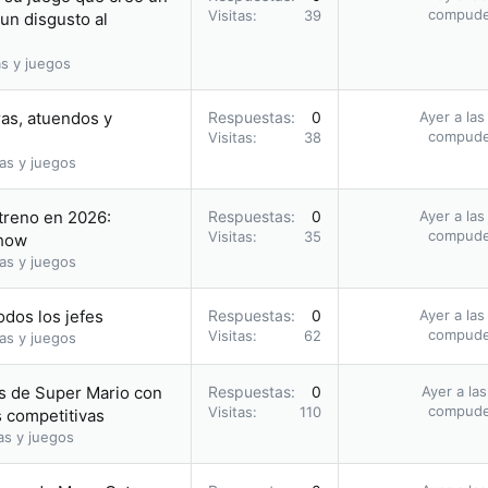
compud
Visitas
39
 un disgusto al
s y juegos
ras, atuendos y
Respuestas
0
Ayer a las
compud
Visitas
38
as y juegos
streno en 2026:
Respuestas
0
Ayer a las
compud
Visitas
35
Show
as y juegos
odos los jefes
Respuestas
0
Ayer a las
compud
Visitas
62
as y juegos
gos de Super Mario con
Respuestas
0
Ayer a la
compud
Visitas
110
s competitivas
as y juegos