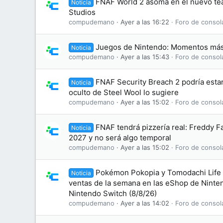
FNAF World 2 asoma en el nuevo te
Noticia
Studios
compudemano
Ayer a las 16:22
Foro de consol
Juegos de Nintendo: Momentos más
Noticia
compudemano
Ayer a las 15:43
Foro de consol
FNAF Security Breach 2 podría esta
Noticia
oculto de Steel Wool lo sugiere
compudemano
Ayer a las 15:02
Foro de consol
FNAF tendrá pizzería real: Freddy F
Noticia
2027 y no será algo temporal
compudemano
Ayer a las 15:02
Foro de consol
Pokémon Pokopia y Tomodachi Life l
Noticia
ventas de la semana en las eShop de Ninte
Nintendo Switch (8/8/26)
compudemano
Ayer a las 14:02
Foro de consol