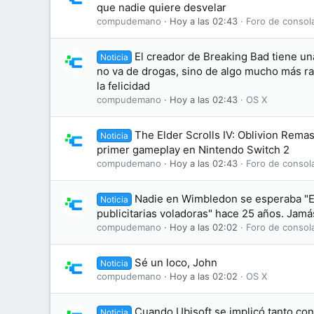
que nadie quiere desvelar
compudemano
Hoy a las 02:43
Foro de consol
El creador de Breaking Bad tiene un
Noticia
no va de drogas, sino de algo mucho más ra
la felicidad
compudemano
Hoy a las 02:43
OS X
The Elder Scrolls IV: Oblivion Rema
Noticia
primer gameplay en Nintendo Switch 2
compudemano
Hoy a las 02:43
Foro de consol
Nadie en Wimbledon se esperaba "El
Noticia
publicitarias voladoras" hace 25 años. Jamás
compudemano
Hoy a las 02:02
Foro de consol
Sé un loco, John
Noticia
compudemano
Hoy a las 02:02
OS X
Cuando Ubisoft se implicó tanto co
Noticia