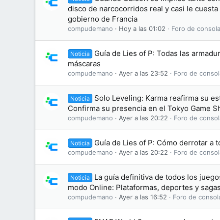
disco de narcocorridos real y casi le cuesta
gobierno de Francia
compudemano
Hoy a las 01:02
Foro de consola
Guía de Lies of P: Todas las armadu
Noticia
máscaras
compudemano
Ayer a las 23:52
Foro de consol
Solo Leveling: Karma reafirma su e
Noticia
Confirma su presencia en el Tokyo Game 
compudemano
Ayer a las 20:22
Foro de consol
Guía de Lies of P: Cómo derrotar a t
Noticia
compudemano
Ayer a las 20:22
Foro de consol
La guía definitiva de todos los jue
Noticia
modo Online: Plataformas, deportes y saga
compudemano
Ayer a las 16:52
Foro de consol