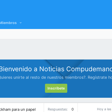
Miembros
Bienvenido a Noticias Compudeman
uieres unirte al resto de nuestros miembros?. Regístrate h
Inscríbete
Peckham para un papel
Respuestas
0
Hoy a las