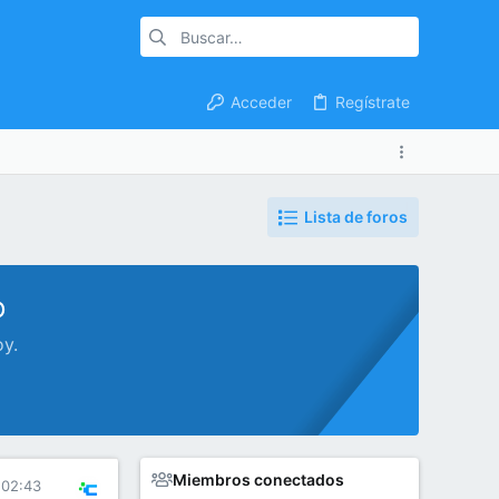
Acceder
Regístrate
Lista de foros
o
oy.
Miembros conectados
 02:43