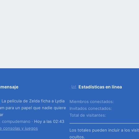
 mensaje
Estadísticas en línea
La película de Zelda ficha a Lydia
Miembros conectados
m para un papel que nadie quiere
Invitados conectados
ar
Total de visitantes
o: compudemano
Hoy a las 02:43
e consolas y juegos
Los totales pueden incluir a los visi
ocultos.