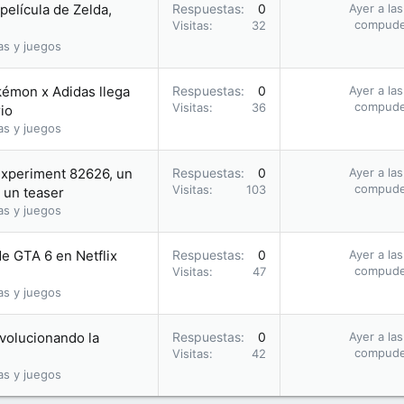
película de Zelda,
Respuestas
0
Ayer a la
compud
Visitas
32
as y juegos
kémon x Adidas llega
Respuestas
0
Ayer a la
compud
Visitas
36
io
as y juegos
Experiment 82626, un
Respuestas
0
Ayer a la
compud
Visitas
103
 un teaser
as y juegos
de GTA 6 en Netflix
Respuestas
0
Ayer a la
compud
Visitas
47
as y juegos
evolucionando la
Respuestas
0
Ayer a la
compud
Visitas
42
as y juegos