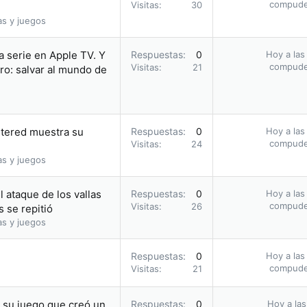
compud
Visitas
30
as y juegos
a serie en Apple TV. Y
Respuestas
0
Hoy a las
compud
Visitas
21
ro: salvar al mundo de
stered muestra su
Respuestas
0
Hoy a las
compud
Visitas
24
as y juegos
 ataque de los vallas
Respuestas
0
Hoy a las
compud
Visitas
26
 se repitió
as y juegos
Respuestas
0
Hoy a las
compud
Visitas
21
n su juego que creó un
Respuestas
0
Hoy a las