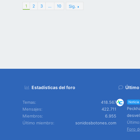
1
2
3
…
10
Sig.
Estadísticas del foro
Último
Temas
418.567
Noticia
Peckha
Mensajes
422.711
desvel
Miembros
6.955
Últim
Último miembro
sonidosbotones.com
Foro d