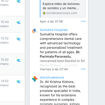
s 16:22
Explora miles de botones
emano
de sonidos y un meme...
sonidosbotones.com
•••
Ayer a las 01:58
s 15:43
emano
Sumukha Hospitals
Sumukha Hospital offers
s 15:02
comprehensive dental care
emano
with advanced technology
and personalized treatment
for patients of all ages.
Dr.
Parimala Paravastu,
s 15:02
renowned best Dentist in Sri
emano
Nagar Colony
, provides
•••
Viernes a las 07:44
expert care for tooth pain,
gum disease, root canal
drkrishnakishore
treatment, dental implants,
s 14:02
Dr. AV Krishna Kishore,
smile designing, cosmetic
emano
recognized as the best
dentistry.
prostate specialist in India,
known for his extensive
experience in complex
Sumukha Hospital | Ear, Nose & Throat, Dental & Maxillofacial Surgery Center
prostate surgeries, kidney