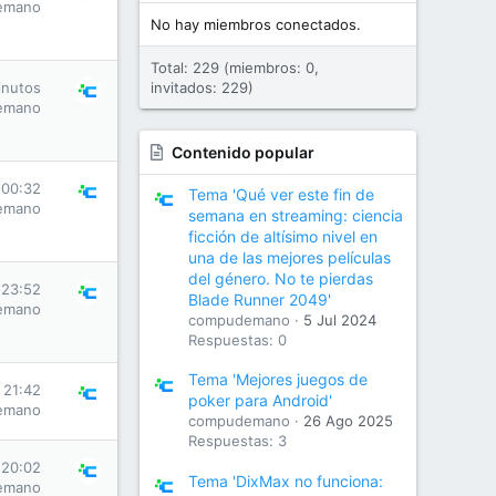
emano
No hay miembros conectados.
Total: 229 (miembros: 0,
inutos
invitados: 229)
emano
Contenido popular
 00:32
Tema 'Qué ver este fin de
emano
semana en streaming: ciencia
ficción de altísimo nivel en
una de las mejores películas
del género. No te pierdas
 23:52
Blade Runner 2049'
emano
compudemano
5 Jul 2024
Respuestas: 0
Tema 'Mejores juegos de
s 21:42
poker para Android'
emano
compudemano
26 Ago 2025
Respuestas: 3
 20:02
Tema 'DixMax no funciona:
emano