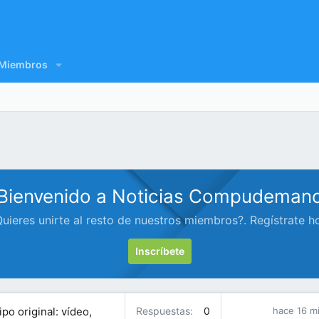
Miembros
Bienvenido a Noticias Compudeman
uieres unirte al resto de nuestros miembros?. Regístrate h
Inscríbete
o original: vídeo,
Respuestas
0
hace 16 m