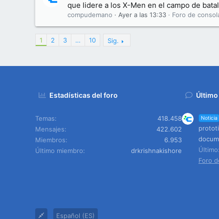
que lidere a los X-Men en el campo de batal
compudemano
Ayer a las 13:33
Foro de consol
1
2
3
…
10
Sig.
Estadísticas del foro
Último
Temas
418.458
Noticia
protot
Mensajes
422.602
docume
Miembros
6.953
Últim
Último miembro
drkrishnakishore
Foro d
Español (ES)