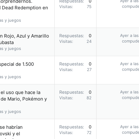
 sorprendernos.
Respuestas
0
Ayer a la
compud
Visitas
75
ed Dead Redemption en
as y juegos
 Rojo, Azul y Amarillo
Respuestas
0
Ayer a la
compud
Visitas
24
subasta
as y juegos
pecial de 1.500
Respuestas
0
Ayer a la
compud
Visitas
27
as y juegos
el uso que hace la
Respuestas
0
Ayer a la
compud
Visitas
82
 de Mario, Pokémon y
as y juegos
 se habrían
Respuestas
0
Ayer a la
compud
Visitas
72
vski y el