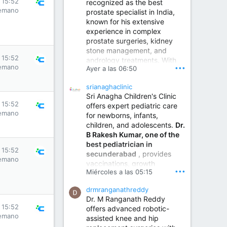
s 15:52
recognized as the best
emano
prostate specialist in India,
known for his extensive
experience in complex
prostate surgeries, kidney
stone management, and
s 15:52
andrology treatments. With
emano
•••
Ayer a las 06:50
years of surgical practice and
a strong focus on minimally
srianaghaclinic
invasive and robotic
Sri Anagha Children's Clinic
techniques.
s 15:52
offers expert pediatric care
emano
for newborns, infants,
children, and adolescents.
Dr.
Best Urologist in Vijayawada | Urology Specialist in Vijayawada
B Rakesh Kumar, one of the
Dr. A. V. Krishna Kishore,
best pediatrician in
the Best Urologist...
s 15:52
secunderabad
, provides
emano
vaccinations, growth
www.drkrishnakishore.com
•••
Miércoles a las 05:15
monitoring, newborn care,
treatment for childhood
drmranganathreddy
illnesses, nutrition guidance,
Dr. M Ranganath Reddy
and preventive healthcare in
s 15:52
offers advanced robotic-
a child-friendly environment.
emano
assisted knee and hip