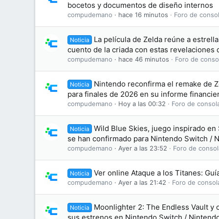
bocetos y documentos de diseño internos
compudemano
hace 16 minutos
Foro de consol
La película de Zelda reúne a estrell
Noticia
cuento de la criada con estas revelaciones 
compudemano
hace 46 minutos
Foro de conso
Nintendo reconfirma el remake de Z
Noticia
para finales de 2026 en su informe financie
compudemano
Hoy a las 00:32
Foro de consol
Wild Blue Skies, juego inspirado en 
Noticia
se han confirmado para Nintendo Switch / 
compudemano
Ayer a las 23:52
Foro de consol
Ver online Ataque a los Titanes: Gu
Noticia
compudemano
Ayer a las 21:42
Foro de consol
Moonlighter 2: The Endless Vault y 
Noticia
sus estrenos en Nintendo Switch / Nintend