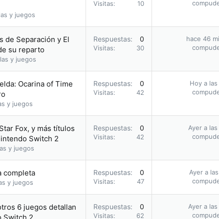
compud
Visitas
10
as y juegos
as de Separación y El
Respuestas
0
hace 46 m
compud
Visitas
30
de su reparto
las y juegos
elda: Ocarina of Time
Respuestas
0
Hoy a las
compud
Visitas
42
ro
as y juegos
Star Fox, y más títulos
Respuestas
0
Ayer a las
compud
Visitas
42
Nintendo Switch 2
as y juegos
ía completa
Respuestas
0
Ayer a la
compud
Visitas
47
as y juegos
otros 6 juegos detallan
Respuestas
0
Ayer a las
compud
Visitas
62
o Switch 2