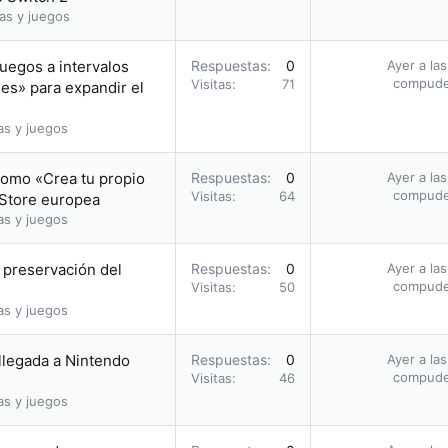
as y juegos
uegos a intervalos
Respuestas
0
Ayer a la
compud
Visitas
71
les» para expandir el
as y juegos
romo «Crea tu propio
Respuestas
0
Ayer a la
compud
Visitas
64
 Store europea
as y juegos
a preservación del
Respuestas
0
Ayer a la
compud
Visitas
50
as y juegos
 llegada a Nintendo
Respuestas
0
Ayer a la
compud
Visitas
46
as y juegos