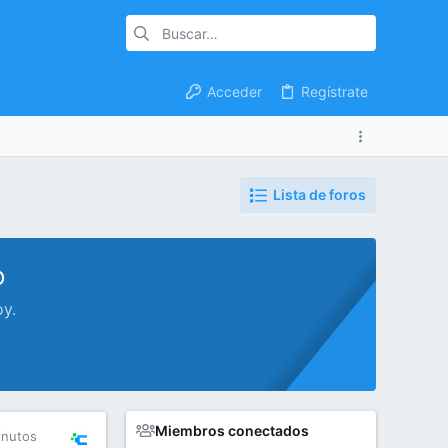
Acceder
Regístrate
Lista de foros
o
oy.
Miembros conectados
inutos