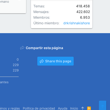
emano
Temas
418.458
Mensajes
422.602
Miembros
6.953
Último miembro
drkrishnakishore
Compartir esta página
0
Share this page
229
229
tantes
Arr
inos y reglas
Política de privacidad
Ayuda
Inicio
R