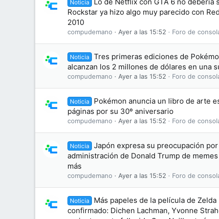
Lo de Netflix con GTA 6 no debería
Noticia
Rockstar ya hizo algo muy parecido con R
2010
compudemano
Ayer a las 15:52
Foro de consol
Tres primeras ediciones de Pokémon
Noticia
alcanzan los 2 millones de dólares en una 
compudemano
Ayer a las 15:52
Foro de consol
Pokémon anuncia un libro de arte es
Noticia
páginas por su 30º aniversario
compudemano
Ayer a las 15:52
Foro de consol
Japón expresa su preocupación por 
Noticia
administración de Donald Trump de memes
más
compudemano
Ayer a las 15:52
Foro de consol
Más papeles de la película de Zelda
Noticia
confirmado: Dichen Lachman, Yvonne Straho