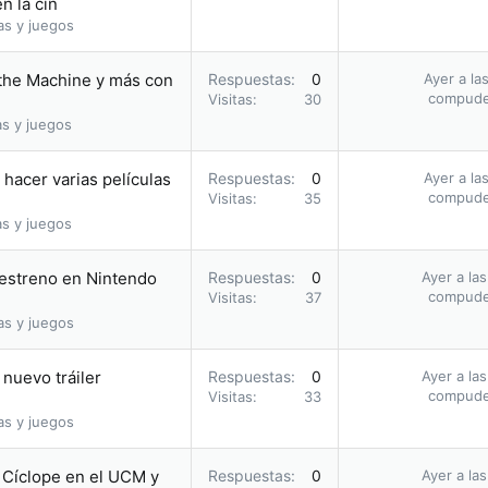
n la cin
as y juegos
 the Machine y más con
Respuestas
0
Ayer a la
compud
Visitas
30
as y juegos
hacer varias películas
Respuestas
0
Ayer a la
compud
Visitas
35
as y juegos
u estreno en Nintendo
Respuestas
0
Ayer a la
compud
Visitas
37
as y juegos
nuevo tráiler
Respuestas
0
Ayer a la
compud
Visitas
33
as y juegos
o Cíclope en el UCM y
Respuestas
0
Ayer a la