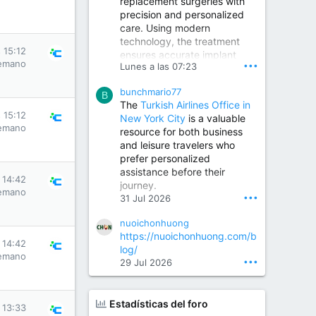
replacement surgeries with
precision and personalized
Children Hospital in Secunderabad | Best Pediatrician in Hyderabad | Neonatologist in Medchal
care. Using modern
Our pediatrician and
technology, the treatment
Neonatologist team at...
s 15:12
ensures accurate implant
www.srianaghaclinic.com
emano
•••
Lunes a las 07:23
placement, reduced pain,
quicker recovery, and
bunchmario77
improved joint function,
B
The
Turkish Airlines Office in
helping patients return to an
s 15:12
New York City
is a valuable
active and comfortable
emano
resource for both business
lifestyle.
and leisure travelers who
prefer personalized
assistance before their
Orthopedic Surgeon in Kondapur | Best Orthopedic Doctor in Kondapur | Dr. M. Ranganath Reddy
s 14:42
journey.
Consult Dr. M. Ranganath
emano
•••
31 Jul 2026
Reddy, the best...
nuoichonhuong
www.drranganathreddy.co
https://nuoichonhuong.com/b
m
s 14:42
log/
emano
•••
29 Jul 2026
Estadísticas del foro
s 13:33