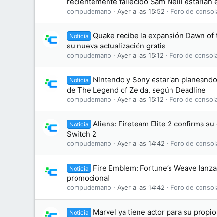
recientemente fallecido Sam Neill estarían e
compudemano
Ayer a las 15:52
Foro de consol
Quake recibe la expansión Dawn of
Noticia
su nueva actualización gratis
compudemano
Ayer a las 15:12
Foro de consol
Nintendo y Sony estarían planeando 
Noticia
de The Legend of Zelda, según Deadline
compudemano
Ayer a las 15:12
Foro de consol
Aliens: Fireteam Elite 2 confirma s
Noticia
Switch 2
compudemano
Ayer a las 14:42
Foro de consol
Fire Emblem: Fortune’s Weave lanza 
Noticia
promocional
compudemano
Ayer a las 14:42
Foro de consol
Marvel ya tiene actor para su propi
Noticia