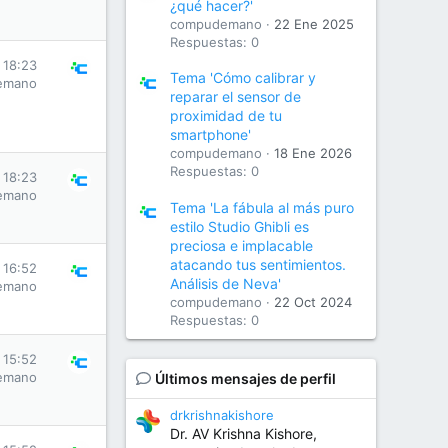
¿qué hacer?'
compudemano
22 Ene 2025
Respuestas: 0
s 18:23
Tema 'Cómo calibrar y
emano
reparar el sensor de
proximidad de tu
smartphone'
compudemano
18 Ene 2026
Respuestas: 0
s 18:23
emano
Tema 'La fábula al más puro
estilo Studio Ghibli es
preciosa e implacable
atacando tus sentimientos.
s 16:52
Análisis de Neva'
emano
compudemano
22 Oct 2024
Respuestas: 0
s 15:52
emano
Últimos mensajes de perfil
drkrishnakishore
Dr. AV Krishna Kishore,