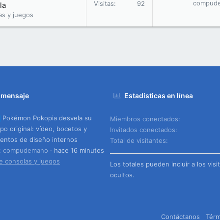
compud
Visitas
92
la
as y juegos
 mensaje
Estadísticas en línea
Pokémon Pokopia desvela su
Miembros conectados
ipo original: vídeo, bocetos y
Invitados conectados
ntos de diseño internos
Total de visitantes
o: compudemano
hace 16 minutos
e consolas y juegos
Los totales pueden incluir a los visi
ocultos.
Contáctanos
Térm