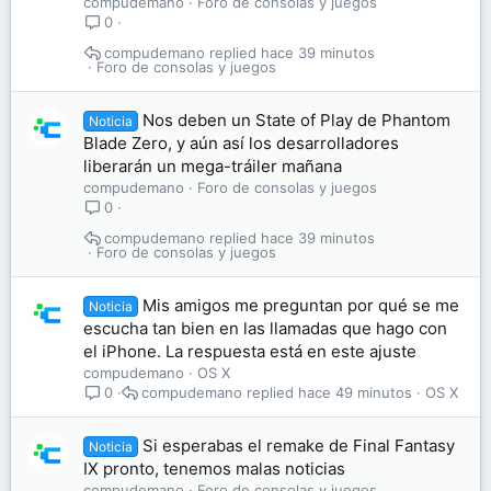
compudemano
Foro de consolas y juegos
0
compudemano
hace 39 minutos
Foro de consolas y juegos
Nos deben un State of Play de Phantom
Noticia
Blade Zero, y aún así los desarrolladores
liberarán un mega-tráiler mañana
compudemano
Foro de consolas y juegos
0
compudemano
hace 39 minutos
Foro de consolas y juegos
Mis amigos me preguntan por qué se me
Noticia
escucha tan bien en las llamadas que hago con
el iPhone. La respuesta está en este ajuste
compudemano
OS X
compudemano
hace 49 minutos
OS X
0
Si esperabas el remake de Final Fantasy
Noticia
IX pronto, tenemos malas noticias
compudemano
Foro de consolas y juegos