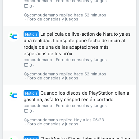
compudemano
Foro de consolas y juegos
0
compudemano
hace 52 minutos
Foro de consolas y juegos
La película de live-action de Naruto ya es
Noticia
una realidad: Lionsgate pone fecha de inicio al
rodaje de una de las adaptaciones más
esperadas de los próx
compudemano
Foro de consolas y juegos
0
compudemano
hace 52 minutos
Foro de consolas y juegos
Cuando los discos de PlayStation olían a
Noticia
gasolina, asfalto y césped recién cortado
compudemano
Foro de consolas y juegos
0
compudemano
Hoy a las 06:23
Foro de consolas y juegos
Elon Musk y Steve Jobs utilizaron la "Ley