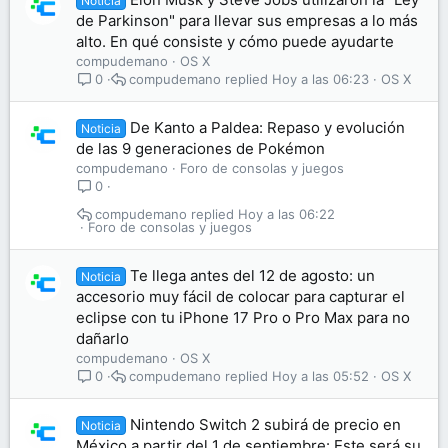
Noticia
de Parkinson" para llevar sus empresas a lo más
alto. En qué consiste y cómo puede ayudarte
compudemano
OS X
compudemano
Hoy a las 06:23
OS X
0
De Kanto a Paldea: Repaso y evolución
Noticia
de las 9 generaciones de Pokémon
compudemano
Foro de consolas y juegos
0
compudemano
Hoy a las 06:22
Foro de consolas y juegos
Te llega antes del 12 de agosto: un
Noticia
accesorio muy fácil de colocar para capturar el
eclipse con tu iPhone 17 Pro o Pro Max para no
dañarlo
compudemano
OS X
compudemano
Hoy a las 05:52
OS X
0
Nintendo Switch 2 subirá de precio en
Noticia
México a partir del 1 de septiembre: Este será su