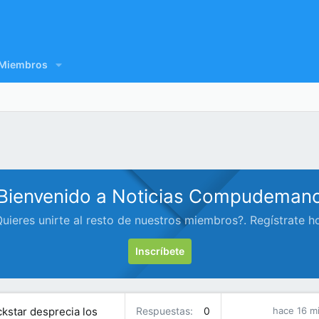
Miembros
Bienvenido a Noticias Compudeman
uieres unirte al resto de nuestros miembros?. Regístrate h
Inscríbete
ckstar desprecia los
Respuestas
0
hace 16 m