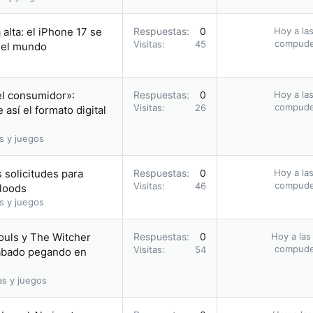
alta: el iPhone 17 se
Respuestas
0
Hoy a las
compud
Visitas
45
n el mundo
el consumidor»:
Respuestas
0
Hoy a las
compud
Visitas
26
así el formato digital
s y juegos
 solicitudes para
Respuestas
0
Hoy a las
compud
Visitas
46
bloods
s y juegos
ouls y The Witcher
Respuestas
0
Hoy a las
compud
Visitas
54
acabado pegando en
as y juegos