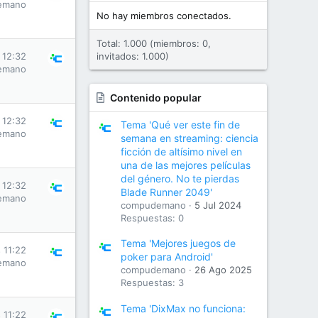
emano
No hay miembros conectados.
Total: 1.000 (miembros: 0,
 12:32
invitados: 1.000)
emano
Contenido popular
 12:32
Tema 'Qué ver este fin de
emano
semana en streaming: ciencia
ficción de altísimo nivel en
una de las mejores películas
del género. No te pierdas
 12:32
Blade Runner 2049'
emano
compudemano
5 Jul 2024
Respuestas: 0
Tema 'Mejores juegos de
 11:22
poker para Android'
emano
compudemano
26 Ago 2025
Respuestas: 3
Tema 'DixMax no funciona:
 11:22