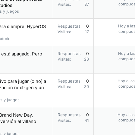
compud
Visitas
37
tudios
s y juegos
para siempre: HyperOS
Respuestas
0
Hoy a las
compud
Visitas
17
droid
i está apagado. Pero
Respuestas
0
Hoy a las
compud
Visitas
28
vo para jugar (o no) a
Respuestas
0
Hoy a las
compud
Visitas
30
zación next-gen y un
s y juegos
 Brand New Day,
Respuestas
0
Hoy a las
compud
Visitas
41
ersión al villano
s y juegos