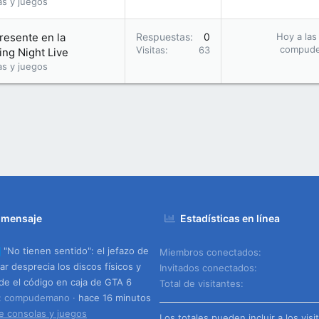
as y juegos
presente en la
Respuestas
0
Hoy a las
compud
Visitas
63
ng Night Live
as y juegos
 mensaje
Estadísticas en línea
"No tienen sentido": el jefazo de
Miembros conectados
ar desprecia los discos físicos y
Invitados conectados
de el código en caja de GTA 6
Total de visitantes
o: compudemano
hace 16 minutos
e consolas y juegos
Los totales pueden incluir a los visi