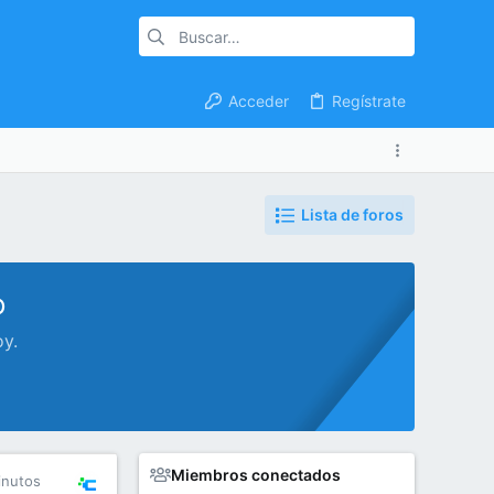
Acceder
Regístrate
Lista de foros
o
oy.
Miembros conectados
inutos