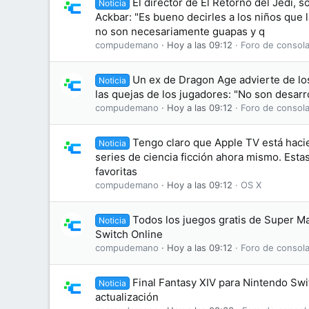
El director de El Retorno del Jedi, s
Noticia
Ackbar: "Es bueno decirles a los niños que
no son necesariamente guapas y q
compudemano
Hoy a las 09:12
Foro de consola
Un ex de Dragon Age advierte de lo
Noticia
las quejas de los jugadores: "No son desarr
compudemano
Hoy a las 09:12
Foro de consola
Tengo claro que Apple TV está haci
Noticia
series de ciencia ficción ahora mismo. Esta
favoritas
compudemano
Hoy a las 09:12
OS X
Todos los juegos gratis de Super M
Noticia
Switch Online
compudemano
Hoy a las 09:12
Foro de consola
Final Fantasy XIV para Nintendo Swi
Noticia
actualización