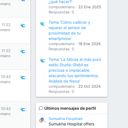
¿qué hacer?'
emano
compudemano
22 Ene 2025
Respuestas: 0
Tema 'Cómo calibrar y
 11:22
reparar el sensor de
emano
proximidad de tu
smartphone'
compudemano
18 Ene 2026
Respuestas: 0
 11:22
emano
Tema 'La fábula al más puro
estilo Studio Ghibli es
preciosa e implacable
atacando tus sentimientos.
 10:43
Análisis de Neva'
emano
compudemano
22 Oct 2024
Respuestas: 0
Últimos mensajes de perfil
 10:43
emano
Sumukha Hospitals
Sumukha Hospital offers