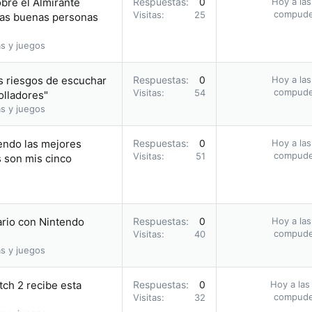
obre el Almirante
Respuestas
0
Hoy a las
compud
Visitas
25
 las buenas personas
s y juegos
s riesgos de escuchar
Respuestas
0
Hoy a las
compud
Visitas
54
olladores"
s y juegos
endo las mejores
Respuestas
0
Hoy a las
compud
Visitas
51
s son mis cinco
ario con Nintendo
Respuestas
0
Hoy a las
compud
Visitas
40
s y juegos
tch 2 recibe esta
Respuestas
0
Hoy a las
compud
Visitas
32