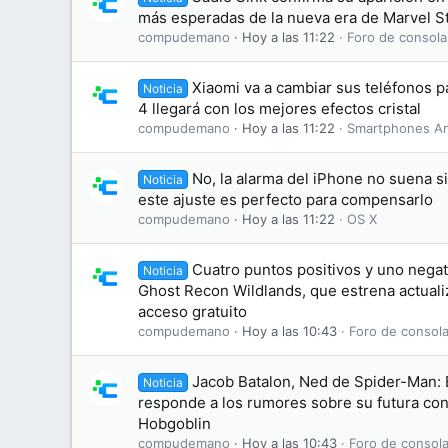
más esperadas de la nueva era de Marvel S
compudemano
Hoy a las 11:22
Foro de consola
Xiaomi va a cambiar sus teléfonos 
Noticia
4 llegará con los mejores efectos cristal
compudemano
Hoy a las 11:22
Smartphones An
No, la alarma del iPhone no suena s
Noticia
este ajuste es perfecto para compensarlo
compudemano
Hoy a las 11:22
OS X
Cuatro puntos positivos y uno negati
Noticia
Ghost Recon Wildlands, que estrena actuali
acceso gratuito
compudemano
Hoy a las 10:43
Foro de consola
Jacob Batalon, Ned de Spider-Man:
Noticia
responde a los rumores sobre su futura conv
Hobgoblin
compudemano
Hoy a las 10:43
Foro de consola