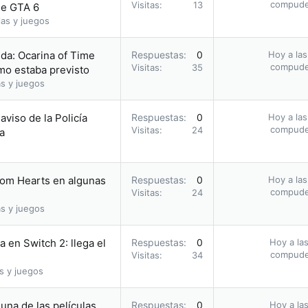
compud
Visitas
13
 de GTA 6
as y juegos
da: Ocarina of Time
Respuestas
0
Hoy a las
compud
Visitas
35
omo estaba previsto
s y juegos
 aviso de la Policía
Respuestas
0
Hoy a las
compud
Visitas
24
a
dom Hearts en algunas
Respuestas
0
Hoy a las
compud
Visitas
24
s y juegos
 en Switch 2: llega el
Respuestas
0
Hoy a las
compud
Visitas
34
s y juegos
una de las películas
Respuestas
0
Hoy a las