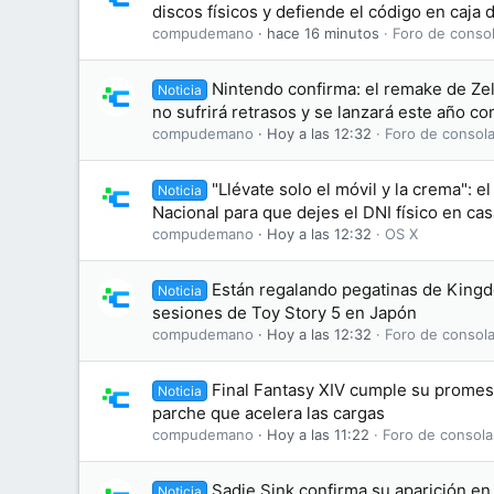
discos físicos y defiende el código en caja
compudemano
hace 16 minutos
Foro de consol
Nintendo confirma: el remake de Zel
Noticia
no sufrirá retrasos y se lanzará este año c
compudemano
Hoy a las 12:32
Foro de consola
"Llévate solo el móvil y la crema": el
Noticia
Nacional para que dejes el DNI físico en cas
compudemano
Hoy a las 12:32
OS X
Están regalando pegatinas de King
Noticia
sesiones de Toy Story 5 en Japón
compudemano
Hoy a las 12:32
Foro de consola
Final Fantasy XIV cumple su promesa
Noticia
parche que acelera las cargas
compudemano
Hoy a las 11:22
Foro de consola
Sadie Sink confirma su aparición en 
Noticia