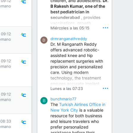
children, and adolescents.
Dr.
 09:12
Best Urologist in Vijayawada | Urology Specialist in Vijayawada
B Rakesh Kumar, one of the
emano
Dr. A. V. Krishna Kishore,
best pediatrician in
the Best Urologist...
secunderabad
, provides
vaccinations, growth
www.drkrishnakishore.com
•••
Miércoles a las 05:15
monitoring, newborn care,
 09:12
treatment for childhood
drmranganathreddy
emano
illnesses, nutrition guidance,
Dr. M Ranganath Reddy
and preventive healthcare in
offers advanced robotic-
a child-friendly environment.
assisted knee and hip
replacement surgeries with
 09:12
emano
precision and personalized
Children Hospital in Secunderabad | Best Pediatrician in Hyderabad | Neonatologist in Medchal
care. Using modern
Our pediatrician and
technology, the treatment
Neonatologist team at...
ensures accurate implant
www.srianaghaclinic.com
•••
Lunes a las 07:23
placement, reduced pain,
 09:12
quicker recovery, and
bunchmario77
emano
improved joint function,
B
The
Turkish Airlines Office in
helping patients return to an
New York City
is a valuable
active and comfortable
resource for both business
lifestyle.
and leisure travelers who
 08:33
emano
prefer personalized
assistance before their