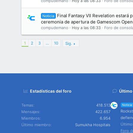
compudemano
Hoy a las 08:33
Foro de consol
Final Fantasy VII Revelation estará 
Noticia
ceremonia de apertura de Gamescom Openi
compudemano
Hoy a las 08:33
Foro de consol
1
2
3
…
10
Sig.
Estadísticas del foro
Último
Temas
418.513
Noticia
Rockst
Mensajes
422.657
defien
Miembros
6.954
Últim
Último miembro
Sumukha Hospitals
Foro d