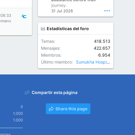
Orthopedic Surgeon in Kondapur | Best Orthopedic Doctor in Kondapur | Dr. M. Ranganath Reddy
journey.
Consult Dr. M. Ranganath
•••
31 Jul 2026
Reddy, the best...
 08:33
emano
www.drranganathreddy.co
Estadísticas del foro
m
Temas
418.513
Mensajes
422.657
Miembros
6.954
Último miembro
Sumukha Hospitals
Compartir esta página
0
Share this page
1.000
1.000
tantes