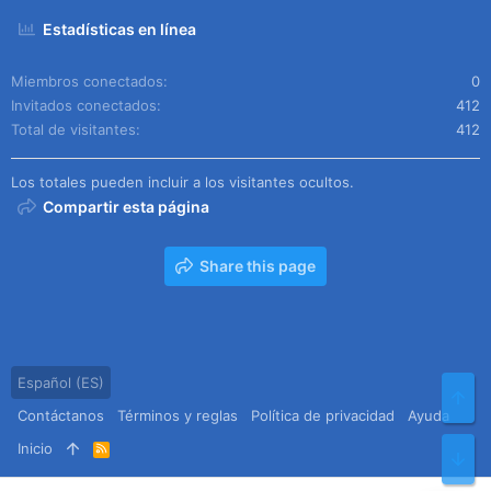
Estadísticas en línea
Miembros conectados
0
Invitados conectados
412
Total de visitantes
412
Los totales pueden incluir a los visitantes ocultos.
Compartir esta página
Share this page
Español (ES)
Arr
Contáctanos
Términos y reglas
Política de privacidad
Ayuda
Inicio
R
Pie
S
S