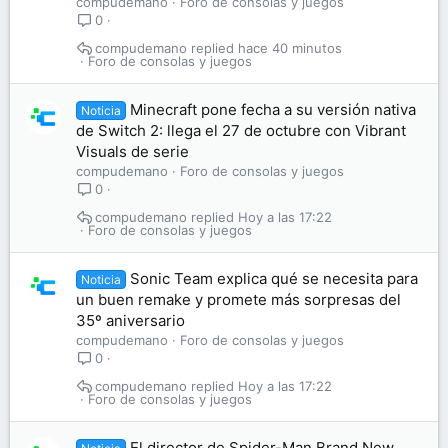
compudemano
Foro de consolas y juegos
0
compudemano
hace 40 minutos
Foro de consolas y juegos
Minecraft pone fecha a su versión nativa
Noticia
de Switch 2: llega el 27 de octubre con Vibrant
Visuals de serie
compudemano
Foro de consolas y juegos
0
compudemano
Hoy a las 17:22
Foro de consolas y juegos
Sonic Team explica qué se necesita para
Noticia
un buen remake y promete más sorpresas del
35º aniversario
compudemano
Foro de consolas y juegos
0
compudemano
Hoy a las 17:22
Foro de consolas y juegos
El director de Spider-Man Brand New