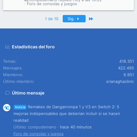
Foro de consolas y juegos
Último
1 de 10
Sig.
Estadísticas del foro
Temas
418.351
Mensajes
422.495
Miembros
6.951
Último miembro
srianaghaclinic
Último mensaje
Remakes de Danganronpa 1 y V3 en Switch 2: 5
Noticia
mejoras indispensables que deberían incluir si se hacen
realidad
Último: compudemano
hace 40 minutos
Foro de consolas y juegos