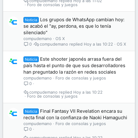
compudemano
Hoy a las 11:02
Foro de consolas y juegos
Los grupos de WhatsApp cambian hoy:
Noticia
se acabó el "ay, perdona, es que lo tenía
silenciado"
compudemano
OS X
compudemano
Hoy a las 10:22
OS X
0
Este shooter japonés arrasa fuera del
Noticia
país hasta el punto de que sus desarrolladores
han preguntado la razón en redes sociales
compudemano
Foro de consolas y juegos
0
compudemano
Hoy a las 10:22
Foro de consolas y juegos
Final Fantasy VII Revelation encara su
Noticia
recta final con la confianza de Naoki Hamaguchi
compudemano
Foro de consolas y juegos
0
compudemano
Hoy a las 10:22