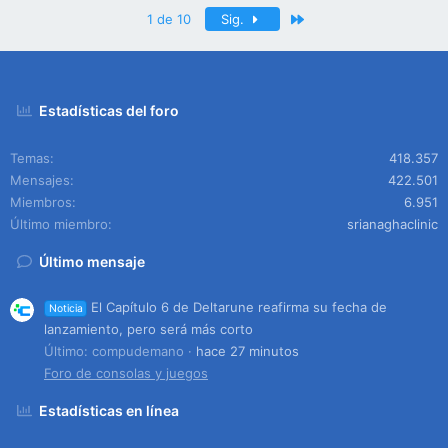
Último
1 de 10
Sig.
Estadísticas del foro
Temas
418.357
Mensajes
422.501
Miembros
6.951
Último miembro
srianaghaclinic
Último mensaje
El Capítulo 6 de Deltarune reafirma su fecha de
Noticia
lanzamiento, pero será más corto
Último: compudemano
hace 27 minutos
Foro de consolas y juegos
Estadísticas en línea