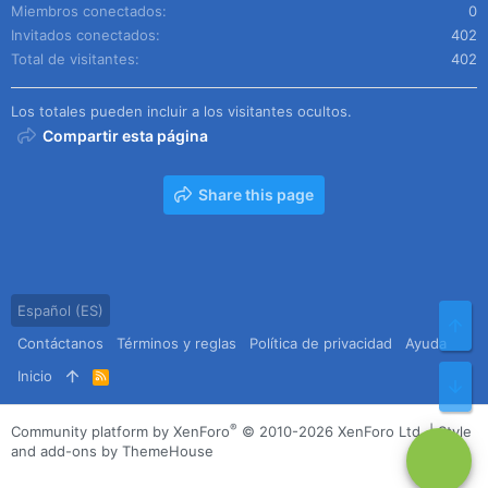
Miembros conectados
0
Invitados conectados
402
Total de visitantes
402
Los totales pueden incluir a los visitantes ocultos.
Compartir esta página
Share this page
Español (ES)
Arr
Contáctanos
Términos y reglas
Política de privacidad
Ayuda
Inicio
R
Pie
S
S
®
Community platform by XenForo
© 2010-2026 XenForo Ltd.
|
Style
and add-ons by ThemeHouse