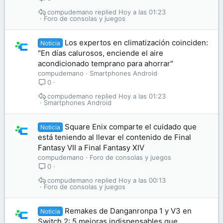
compudemano
Hoy a las 01:23
Foro de consolas y juegos
Los expertos en climatización coinciden:
Noticia
"En días calurosos, enciende el aire
acondicionado temprano para ahorrar"
compudemano
Smartphones Android
0
compudemano
Hoy a las 01:23
Smartphones Android
Square Enix comparte el cuidado que
Noticia
está teniendo al llevar el contenido de Final
Fantasy VII a Final Fantasy XIV
compudemano
Foro de consolas y juegos
0
compudemano
Hoy a las 00:13
Foro de consolas y juegos
Remakes de Danganronpa 1 y V3 en
Noticia
Switch 2: 5 mejoras indispensables que