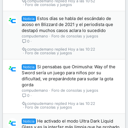
compudemano
Hoy a las 10:52
Foro de consolas y juegos
Estos días se habla del escándalo de
Noticia
acoso en Blizzard de 2021 y el periodista que
destapó muchos casos aclara lo sucedido
compudemano
Foro de consolas y juegos
0
compudemano
Hoy a las 10:22
Foro de consolas y juegos
Si pensabas que Onimusha: Way of the
Noticia
Sword sería un juego para niños por su
dificultad, ve preparándote para sudar la gota
gorda
compudemano
Foro de consolas y juegos
0
compudemano
Hoy a las 10:22
Foro de consolas y juegos
He activado el modo Ultra Dark Liquid
Noticia
Glass y es la interfaz más limpia que he probado