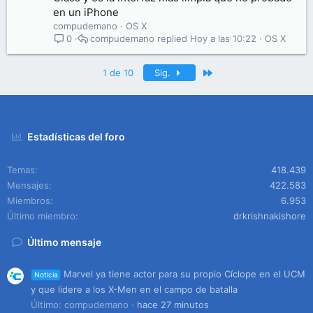
en un iPhone
compudemano
OS X
compudemano
Hoy a las 10:22
OS X
0
Último
1 de 10
Sig.
Estadísticas del foro
Temas
418.439
Mensajes
422.583
Miembros
6.953
Último miembro
drkrishnakishore
Último mensaje
Marvel ya tiene actor para su propio Cíclope en el UCM
Noticia
y que lidere a los X-Men en el campo de batalla
Último: compudemano
hace 27 minutos