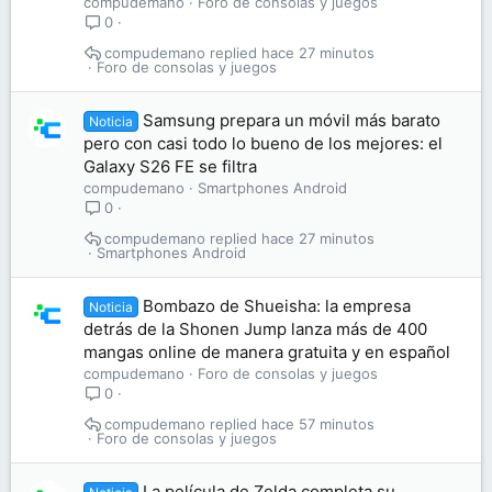
compudemano
Foro de consolas y juegos
0
compudemano
hace 27 minutos
Foro de consolas y juegos
Samsung prepara un móvil más barato
Noticia
pero con casi todo lo bueno de los mejores: el
Galaxy S26 FE se filtra
compudemano
Smartphones Android
0
compudemano
hace 27 minutos
Smartphones Android
Bombazo de Shueisha: la empresa
Noticia
detrás de la Shonen Jump lanza más de 400
mangas online de manera gratuita y en español
compudemano
Foro de consolas y juegos
0
compudemano
hace 57 minutos
Foro de consolas y juegos
La película de Zelda completa su