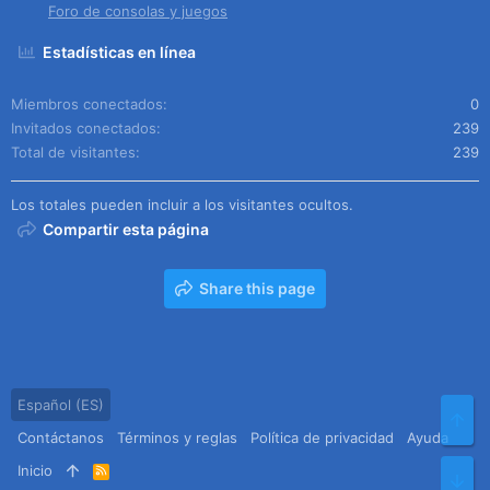
Foro de consolas y juegos
Estadísticas en línea
Miembros conectados
0
Invitados conectados
239
Total de visitantes
239
Los totales pueden incluir a los visitantes ocultos.
Compartir esta página
Share this page
Español (ES)
Arr
Contáctanos
Términos y reglas
Política de privacidad
Ayuda
Inicio
R
Pie
S