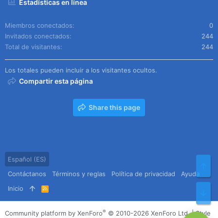
Estadísticas en línea
Miembros conectados
0
Invitados conectados
244
Total de visitantes
244
Los totales pueden incluir a los visitantes ocultos.
Compartir esta página
Share this page
Español (ES)
Arr
Contáctanos
Términos y reglas
Política de privacidad
Ayuda
Inicio
R
Pie
S
S
®
Community platform by XenForo
© 2010-2026 XenForo Ltd.
|
Style