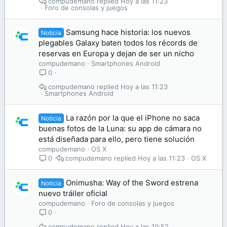
compudemano
Hoy a las 11:23
Foro de consolas y juegos
Samsung hace historia: los nuevos
Noticia
plegables Galaxy baten todos los récords de
reservas en Europa y dejan de ser un nicho
compudemano
Smartphones Android
0
compudemano
Hoy a las 11:23
Smartphones Android
La razón por la que el iPhone no saca
Noticia
buenas fotos de la Luna: su app de cámara no
está diseñada para ello, pero tiene solución
compudemano
OS X
compudemano
Hoy a las 11:23
OS X
0
Onimusha: Way of the Sword estrena
Noticia
nuevo tráiler oficial
compudemano
Foro de consolas y juegos
0
compudemano
Hoy a las 10:52