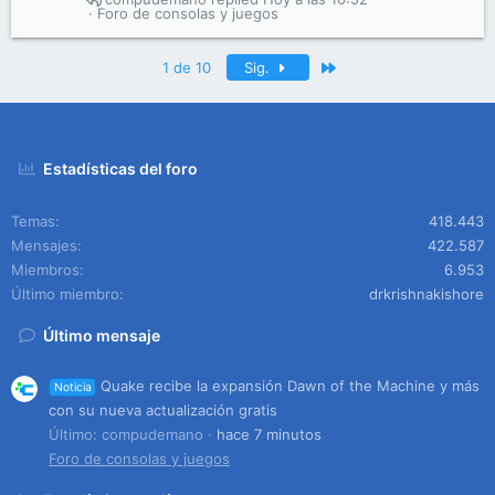
Foro de consolas y juegos
Último
1 de 10
Sig.
Estadísticas del foro
Temas
418.443
Mensajes
422.587
Miembros
6.953
Último miembro
drkrishnakishore
Último mensaje
Quake recibe la expansión Dawn of the Machine y más
Noticia
con su nueva actualización gratis
Último: compudemano
hace 7 minutos
Foro de consolas y juegos