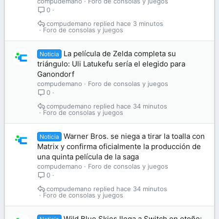
compudemano
Foro de consolas y juegos
0
compudemano
hace 3 minutos
Foro de consolas y juegos
La película de Zelda completa su
Noticia
triángulo: Uli Latukefu sería el elegido para
Ganondorf
compudemano
Foro de consolas y juegos
0
compudemano
hace 34 minutos
Foro de consolas y juegos
Warner Bros. se niega a tirar la toalla con
Noticia
Matrix y confirma oficialmente la producción de
una quinta película de la saga
compudemano
Foro de consolas y juegos
0
compudemano
hace 34 minutos
Foro de consolas y juegos
Wild Blue Skies llega a Switch en otoño: