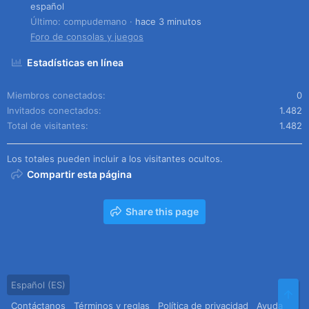
español
Último: compudemano
hace 3 minutos
Foro de consolas y juegos
Estadísticas en línea
Miembros conectados
0
Invitados conectados
1.482
Total de visitantes
1.482
Los totales pueden incluir a los visitantes ocultos.
Compartir esta página
Share this page
Español (ES)
Arr
Contáctanos
Términos y reglas
Política de privacidad
Ayuda