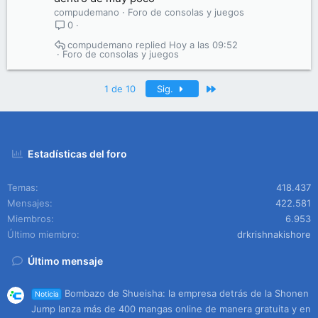
compudemano
Foro de consolas y juegos
0
compudemano
Hoy a las 09:52
Foro de consolas y juegos
Último
1 de 10
Sig.
Estadísticas del foro
Temas
418.437
Mensajes
422.581
Miembros
6.953
Último miembro
drkrishnakishore
Último mensaje
Bombazo de Shueisha: la empresa detrás de la Shonen
Noticia
Jump lanza más de 400 mangas online de manera gratuita y en