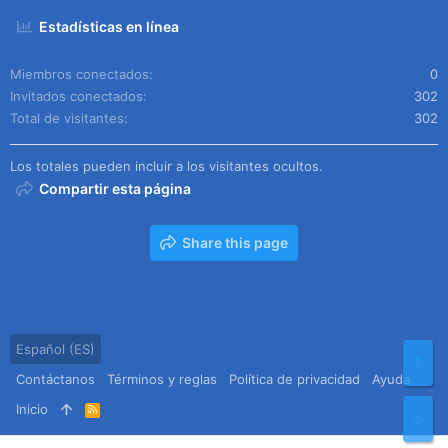
Estadísticas en línea
Miembros conectados
0
Invitados conectados
302
Total de visitantes
302
Los totales pueden incluir a los visitantes ocultos.
Compartir esta página
Share this page
Español (ES)
Arr
Contáctanos
Términos y reglas
Política de privacidad
Ayuda
Inicio
R
Pie
S
S