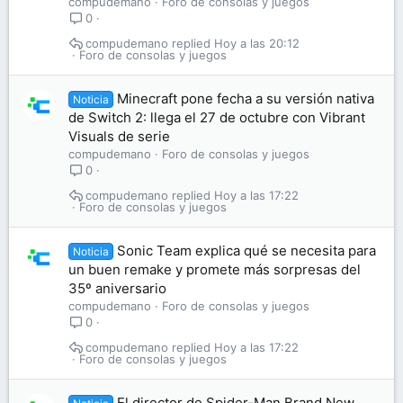
compudemano
Foro de consolas y juegos
0
compudemano
Hoy a las 20:12
Foro de consolas y juegos
Minecraft pone fecha a su versión nativa
Noticia
de Switch 2: llega el 27 de octubre con Vibrant
Visuals de serie
compudemano
Foro de consolas y juegos
0
compudemano
Hoy a las 17:22
Foro de consolas y juegos
Sonic Team explica qué se necesita para
Noticia
un buen remake y promete más sorpresas del
35º aniversario
compudemano
Foro de consolas y juegos
0
compudemano
Hoy a las 17:22
Foro de consolas y juegos
El director de Spider-Man Brand New