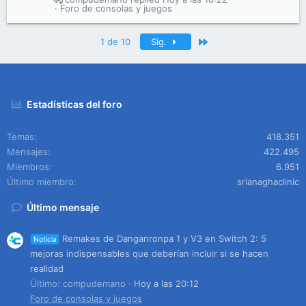
Foro de consolas y juegos
Último
1 de 10
Sig.
Estadísticas del foro
Temas
418.351
Mensajes
422.495
Miembros
6.951
Último miembro
srianaghaclinic
Último mensaje
Remakes de Danganronpa 1 y V3 en Switch 2: 5
Noticia
mejoras indispensables que deberían incluir si se hacen
realidad
Último: compudemano
Hoy a las 20:12
Foro de consolas y juegos