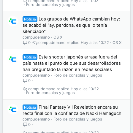
compudemano
Hoy a las 11:02
Foro de consolas y juegos
Los grupos de WhatsApp cambian hoy:
Noticia
se acabó el "ay, perdona, es que lo tenía
silenciado"
compudemano
OS X
compudemano
Hoy a las 10:22
OS X
0
Este shooter japonés arrasa fuera del
Noticia
país hasta el punto de que sus desarrolladores
han preguntado la razón en redes sociales
compudemano
Foro de consolas y juegos
0
compudemano
Hoy a las 10:22
Foro de consolas y juegos
Final Fantasy VII Revelation encara su
Noticia
recta final con la confianza de Naoki Hamaguchi
compudemano
Foro de consolas y juegos
0
compudemano
Hoy a las 10:22