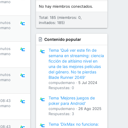
emano
No hay miembros conectados.
Total: 185 (miembros: 0,
inutos
invitados: 185)
emano
Contenido popular
inutos
Tema 'Qué ver este fin de
emano
semana en streaming: ciencia
ficción de altísimo nivel en
una de las mejores películas
del género. No te pierdas
inutos
Blade Runner 2049'
emano
compudemano
5 Jul 2024
Respuestas: 0
Tema 'Mejores juegos de
 08:43
poker para Android'
emano
compudemano
26 Ago 2025
Respuestas: 3
Tema 'DixMax no funciona:
 08:43