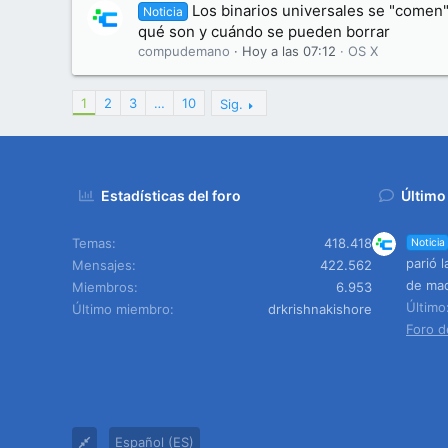
Los binarios universales se "comen"
Noticia
qué son y cuándo se pueden borrar
compudemano
Hoy a las 07:12
OS X
1
2
3
…
10
Sig.
Estadísticas del foro
Último
Temas
418.418
Noticia
parió l
Mensajes
422.562
de ma
Miembros
6.953
Últim
Último miembro
drkrishnakishore
Foro d
Español (ES)