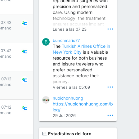
replacement surgeries with
precision and personalized
Children Hospital in Secunderabad | Best Pediatrician in Hyderabad | Neonatologist in Medchal
care. Using modern
Our pediatrician and
technology, the treatment
Neonatologist team at...
 07:42
ensures accurate implant
www.srianaghaclinic.com
emano
•••
Lunes a las 07:23
placement, reduced pain,
quicker recovery, and
bunchmario77
improved joint function,
B
The
Turkish Airlines Office in
helping patients return to an
 07:42
New York City
is a valuable
active and comfortable
emano
resource for both business
lifestyle.
and leisure travelers who
prefer personalized
assistance before their
Orthopedic Surgeon in Kondapur | Best Orthopedic Doctor in Kondapur | Dr. M. Ranganath Reddy
 07:12
journey.
Consult Dr. M. Ranganath
emano
•••
Viernes a las 05:09
Reddy, the best...
nuoichonhuong
www.drranganathreddy.co
https://nuoichonhuong.com/b
m
 07:12
log/
emano
•••
29 Jul 2026
Estadísticas del foro