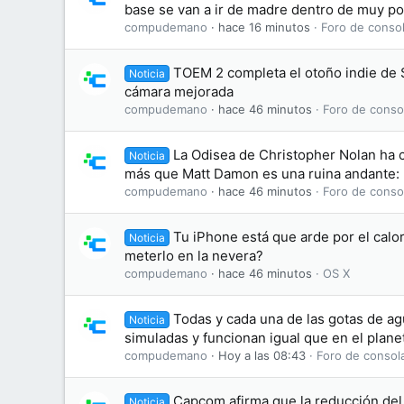
base se van a ir de madre dentro de muy p
compudemano
hace 16 minutos
Foro de consol
TOEM 2 completa el otoño indie de Sw
Noticia
cámara mejorada
compudemano
hace 46 minutos
Foro de conso
La Odisea de Christopher Nolan ha 
Noticia
más que Matt Damon es una ruina andante: 
compudemano
hace 46 minutos
Foro de conso
Tu iPhone está que arde por el calo
Noticia
meterlo en la nevera?
compudemano
hace 46 minutos
OS X
Todas y cada una de las gotas de ag
Noticia
simuladas y funcionan igual que en el plane
compudemano
Hoy a las 08:43
Foro de consol
Capcom afirma que la reducción del 
Noticia