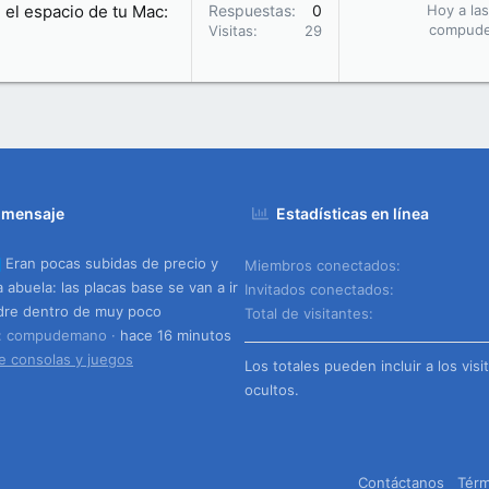
 el espacio de tu Mac:
Respuestas
0
Hoy a las
compud
Visitas
29
 mensaje
Estadísticas en línea
Eran pocas subidas de precio y
Miembros conectados
a abuela: las placas base se van a ir
Invitados conectados
dre dentro de muy poco
Total de visitantes
o: compudemano
hace 16 minutos
e consolas y juegos
Los totales pueden incluir a los visi
ocultos.
Contáctanos
Térm