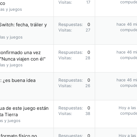
compud
Visitas
17
oco
as y juegos
itch: fecha, tráiler y
Respuestas
0
hace 46 m
compud
Visitas
27
las y juegos
confirmado una vez
Respuestas
0
hace 46 m
compud
Visitas
28
"Nunca viajen con él"
las y juegos
r: ¿es buena idea
Respuestas
0
hace 46 m
compud
Visitas
26
ua de este juego están
Respuestas
0
Hoy a las
compud
Visitas
38
ta Tierra
as y juegos
formato físico no
Respuestas
0
Hoy a las