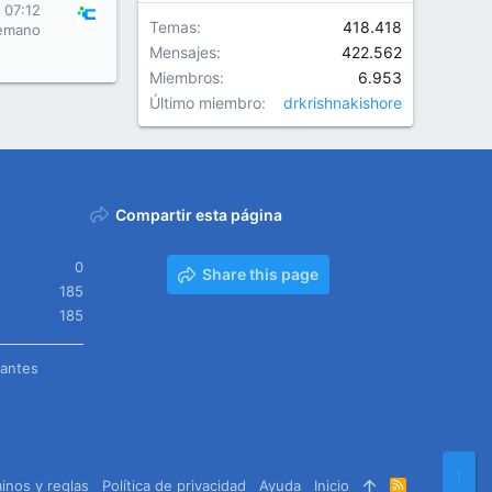
 07:12
Temas
418.418
emano
Mensajes
422.562
Miembros
6.953
Último miembro
drkrishnakishore
Compartir esta página
0
Share this page
185
185
tantes
Arr
inos y reglas
Política de privacidad
Ayuda
Inicio
R