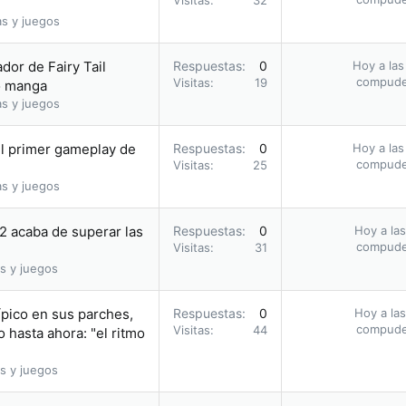
Visitas
32
as y juegos
dor de Fairy Tail
Respuestas
0
Hoy a las
compud
Visitas
19
o manga
as y juegos
l primer gameplay de
Respuestas
0
Hoy a las
compud
Visitas
25
as y juegos
 2 acaba de superar las
Respuestas
0
Hoy a las
compud
Visitas
31
s y juegos
ípico en sus parches,
Respuestas
0
Hoy a las
compud
Visitas
44
 hasta ahora: "el ritmo
s y juegos