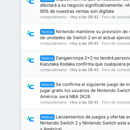
afectará a su negocio significativamente: 
90% de nuestras ventas son digitale
compudemano
Hoy a las 08:43
Foro de consol
Nintendo mantiene su previsión de 
Noticia
de unidades de Switch 2 en el actual ejercici
compudemano
Hoy a las 08:43
Foro de consol
Danganronpa 2×2 no tendrá persona
Noticia
Kazutaka Kodaka confirma que cualquiera p
compudemano
Hoy a las 08:43
Foro de consol
Se confirma el siguiente juego de 
Noticia
jugar gratis los usuarios de Nintendo Switc
América: será NBA 2K26
compudemano
Hoy a las 08:43
Foro de consol
Lanzamientos de juegos y ofertas e
Noticia
Nintendo Switch 2 y Nintendo Switch esta 
y América)