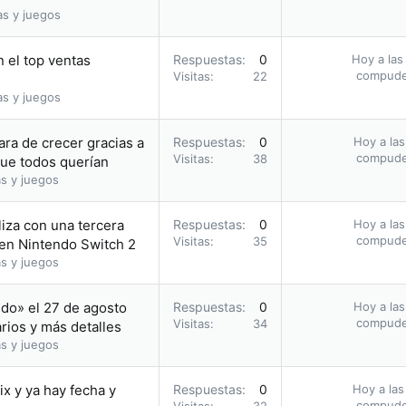
as y juegos
 el top ventas
Respuestas
0
Hoy a las
compud
Visitas
22
as y juegos
ara de crecer gracias a
Respuestas
0
Hoy a las
compud
Visitas
38
que todos querían
s y juegos
liza con una tercera
Respuestas
0
Hoy a las
compud
Visitas
35
 en Nintendo Switch 2
s y juegos
ido» el 27 de agosto
Respuestas
0
Hoy a las
compud
Visitas
34
rios y más detalles
s y juegos
ix y ya hay fecha y
Respuestas
0
Hoy a las
compud