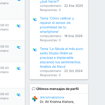
¿qué hacer?'
emano
compudemano
22 Ene 2025
Respuestas: 0
Tema 'Cómo calibrar y
reparar el sensor de
 08:43
proximidad de tu
emano
smartphone'
compudemano
18 Ene 2026
Respuestas: 0
 08:43
Tema 'La fábula al más puro
emano
estilo Studio Ghibli es
preciosa e implacable
atacando tus sentimientos.
Análisis de Neva'
 08:43
compudemano
22 Oct 2024
emano
Respuestas: 0
Últimos mensajes de perfil
 08:43
drkrishnakishore
emano
Dr. AV Krishna Kishore,