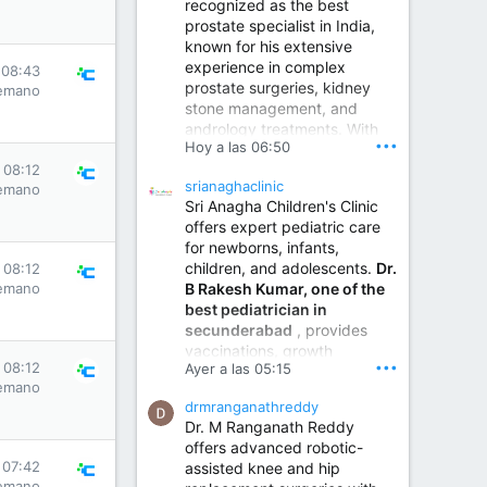
recognized as the best
prostate specialist in India,
known for his extensive
experience in complex
 08:43
prostate surgeries, kidney
emano
stone management, and
andrology treatments. With
•••
Hoy a las 06:50
years of surgical practice and
a strong focus on minimally
 08:12
srianaghaclinic
emano
invasive and robotic
Sri Anagha Children's Clinic
techniques.
offers expert pediatric care
for newborns, infants,
children, and adolescents.
Dr.
 08:12
Best Urologist in Vijayawada | Urology Specialist in Vijayawada
B Rakesh Kumar, one of the
emano
Dr. A. V. Krishna Kishore,
best pediatrician in
the Best Urologist...
secunderabad
, provides
vaccinations, growth
www.drkrishnakishore.com
•••
 08:12
Ayer a las 05:15
monitoring, newborn care,
emano
treatment for childhood
drmranganathreddy
illnesses, nutrition guidance,
Dr. M Ranganath Reddy
and preventive healthcare in
offers advanced robotic-
a child-friendly environment.
 07:42
assisted knee and hip
emano