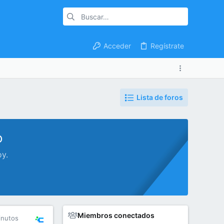
Acceder
Regístrate
Lista de foros
o
oy.
Miembros conectados
inutos