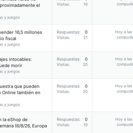
compud
Visitas
19
«Aproximadamente el
as y juegos
vender 16,5 millones
Respuestas
0
Hoy a las
compud
Visitas
21
o fiscal
as y juegos
jes intocables:
Respuestas
0
Hoy a las
compud
Visitas
20
uede morir
as y juegos
muestra que pueden
Respuestas
0
Hoy a las
compud
Visitas
20
h Online también en
as y juegos
n la eShop de
Respuestas
0
Hoy a las
compud
Visitas
19
semana (6/8/26, Europa