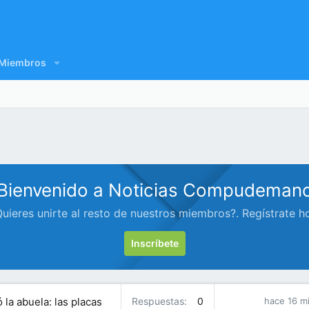
Miembros
Bienvenido a Noticias Compudeman
uieres unirte al resto de nuestros miembros?. Regístrate h
Inscríbete
 la abuela: las placas
Respuestas
0
hace 16 m