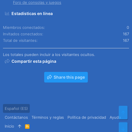
Foro de consolas y juegos
Estadísticas en línea
Miembros conectados
0
Invitados conectados
167
Total de visitantes
167
Los totales pueden incluir a los visitantes ocultos.
Compartir esta página
Share this page
Español (ES)
Arr
Contáctanos
Términos y reglas
Política de privacidad
Ayuda
Inicio
R
Pie
S