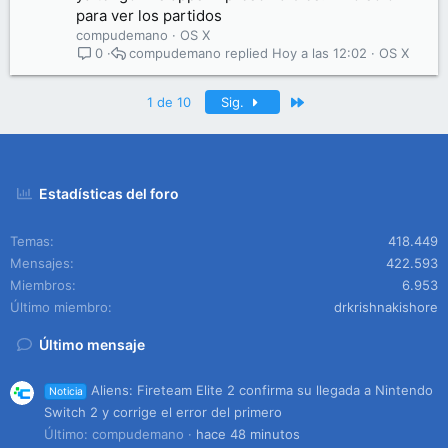
para ver los partidos
compudemano
OS X
compudemano
Hoy a las 12:02
OS X
0
Último
1 de 10
Sig.
Estadísticas del foro
Temas
418.449
Mensajes
422.593
Miembros
6.953
Último miembro
drkrishnakishore
Último mensaje
Aliens: Fireteam Elite 2 confirma su llegada a Nintendo
Noticia
Switch 2 y corrige el error del primero
Último: compudemano
hace 48 minutos