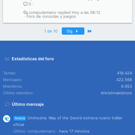
0
compudemano
Hoy a las 08:12
Foro de consolas y juegos
Último
1 de 10
Sig.
Estadísticas del foro
Temas
418.424
Mensajes
422.568
Miembros
6.953
Último miembro
drkrishnakishore
Último mensaje
Onimusha: Way of the Sword estrena nuevo tráiler
Noticia
oficial
Último: compudemano
hace 17 minutos