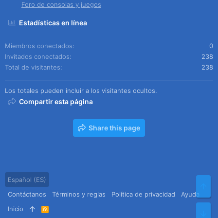
Foro de consolas y juegos
Estadísticas en línea
Miembros conectados
0
Invitados conectados
238
Total de visitantes
238
Los totales pueden incluir a los visitantes ocultos.
Compartir esta página
Share this page
Español (ES)
Arr
Contáctanos
Términos y reglas
Política de privacidad
Ayuda
Inicio
R
Pie
S