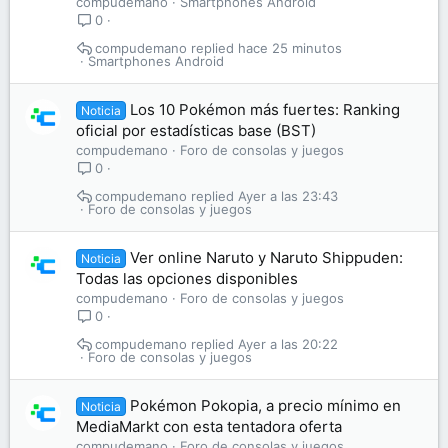
compudemano
Smartphones Android
0
compudemano
hace 25 minutos
Smartphones Android
Los 10 Pokémon más fuertes: Ranking
Noticia
oficial por estadísticas base (BST)
compudemano
Foro de consolas y juegos
0
compudemano
Ayer a las 23:43
Foro de consolas y juegos
Ver online Naruto y Naruto Shippuden:
Noticia
Todas las opciones disponibles
compudemano
Foro de consolas y juegos
0
compudemano
Ayer a las 20:22
Foro de consolas y juegos
Pokémon Pokopia, a precio mínimo en
Noticia
MediaMarkt con esta tentadora oferta
compudemano
Foro de consolas y juegos