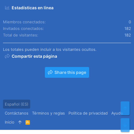
Estadísticas en línea
Miembros conectados
0
Invitados conectados
182
Total de visitantes
182
Los totales pueden incluir a los visitantes ocultos.
Compartir esta página
Share this page
Español (ES)
Arr
Contáctanos
Términos y reglas
Política de privacidad
Ayuda
Inicio
R
Pie
S
S