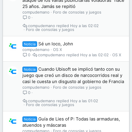
ataque de los vallas publicitarias voladoras" hace
25 años. Jamás se repitió
compudemano
Foro de consolas y juegos
0
compudemano
Hoy a las 02:02
Foro de consolas y juegos
Sé un loco, John
Noticia
compudemano
OS X
compudemano
Hoy a las 02:02
OS X
0
Cuando Ubisoft se implicó tanto con su
Noticia
juego que creó un disco de narcocorridos real y
casi le cuesta un disgusto al gobierno de Francia
compudemano
Foro de consolas y juegos
0
compudemano
Hoy a las 01:02
Foro de consolas y juegos
Guía de Lies of P: Todas las armaduras,
Noticia
atuendos y máscaras
compudemano
Foro de consolas y juegos