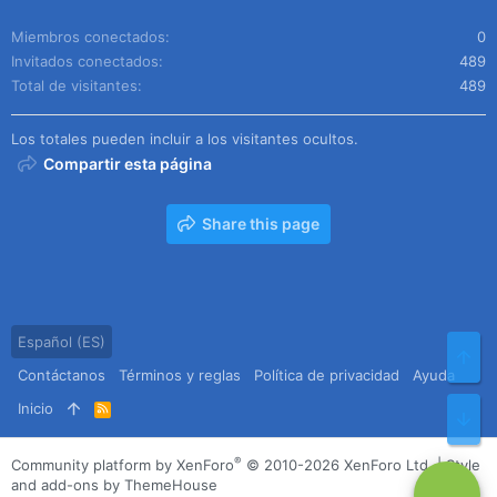
Miembros conectados
0
Invitados conectados
489
Total de visitantes
489
Los totales pueden incluir a los visitantes ocultos.
Compartir esta página
Share this page
Español (ES)
Arr
Contáctanos
Términos y reglas
Política de privacidad
Ayuda
Inicio
R
Pie
S
S
®
Community platform by XenForo
© 2010-2026 XenForo Ltd.
|
Style
and add-ons by ThemeHouse